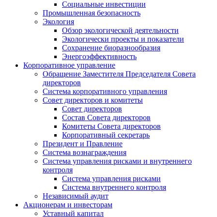
Социальные инвестиции
Промышленная безопасность
Экология
Обзор экологической деятельности
Экологически проекты и показатели
Сохранение биоразнообразия
Энергоэффективность
Корпоративное управление
Обращение Заместителя Председателя Совета
директоров
Система корпоративного управления
Совет директоров и комитеты
Совет директоров
Состав Совета директоров
Комитеты Совета директоров
Корпоративный секретарь
Президент и Правление
Система вознаграждения
Система управления рисками и внутреннего
контроля
Система управления рисками
Система внутреннего контроля
Независимый аудит
Акционерам и инвесторам
Уставный капитал