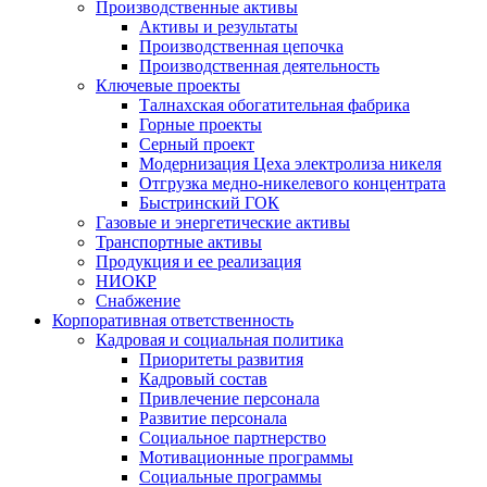
Производственные активы
Активы и результаты
Производственная цепочка
Производственная деятельность
Ключевые проекты
Талнахская обогатительная фабрика
Горные проекты
Серный проект
Модернизация Цеха электролиза никеля
Отгрузка медно-никелевого концентрата
Быстринский ГОК
Газовые и энергетические активы
Транспортные активы
Продукция и ее реализация
НИОКР
Снабжение
Корпоративная ответственность
Кадровая и социальная политика
Приоритеты развития
Кадровый состав
Привлечение персонала
Развитие персонала
Социальное партнерство
Мотивационные программы
Социальные программы