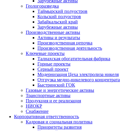
Зарубежные активы
Геологоразведка
Таймырский полуостров
Кольский полуостров
Забайкальский край
Зарубежные активы
Производственные активы
Активы и результаты
Производственная цепочка
Производственная деятельность
Ключевые проекты
Талнахская обогатительная фабрика
Горные проекты
Серный проект
Модернизация Цеха электролиза никеля
Отгрузка медно-никелевого концентрата
Быстринский ГОК
Газовые и энергетические активы
Транспортные активы
Продукция и ее реализация
НИОКР
Снабжение
Корпоративная ответственность
Кадровая и социальная политика
Приоритеты развития