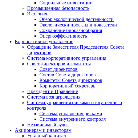
Социальные инвестиции
Промышленная безопасность
Экология
Обзор экологической деятельности
Экологически проекты и показатели
Сохранение биоразнообразия
Энергоэффективность
Корпоративное управление
Обращение Заместителя Председателя Совета
директоров
Система корпоративного управления
Совет директоров и комитеты
Совет директоров
Состав Совета директоров
Комитеты Совета директоров
Корпоративный секретарь
Президент и Правление
Система вознаграждения
Система управления рисками и внутреннего
контроля
Система управления рисками
Система внутреннего контроля
Независимый аудит
Акционерам и инвесторам
Уставный капитал