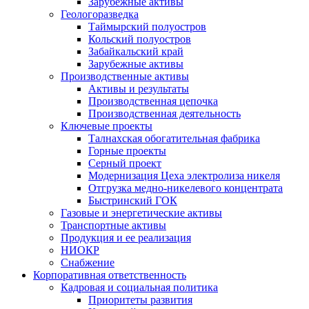
Зарубежные активы
Геологоразведка
Таймырский полуостров
Кольский полуостров
Забайкальский край
Зарубежные активы
Производственные активы
Активы и результаты
Производственная цепочка
Производственная деятельность
Ключевые проекты
Талнахская обогатительная фабрика
Горные проекты
Серный проект
Модернизация Цеха электролиза никеля
Отгрузка медно-никелевого концентрата
Быстринский ГОК
Газовые и энергетические активы
Транспортные активы
Продукция и ее реализация
НИОКР
Снабжение
Корпоративная ответственность
Кадровая и социальная политика
Приоритеты развития