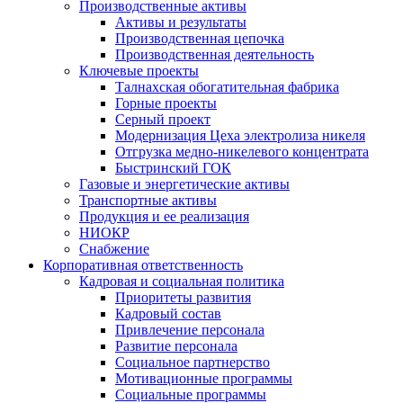
Производственные активы
Активы и результаты
Производственная цепочка
Производственная деятельность
Ключевые проекты
Талнахская обогатительная фабрика
Горные проекты
Серный проект
Модернизация Цеха электролиза никеля
Отгрузка медно-никелевого концентрата
Быстринский ГОК
Газовые и энергетические активы
Транспортные активы
Продукция и ее реализация
НИОКР
Снабжение
Корпоративная ответственность
Кадровая и социальная политика
Приоритеты развития
Кадровый состав
Привлечение персонала
Развитие персонала
Социальное партнерство
Мотивационные программы
Социальные программы