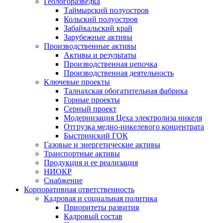
Геологоразведка
Таймырский полуостров
Кольский полуостров
Забайкальский край
Зарубежные активы
Производственные активы
Активы и результаты
Производственная цепочка
Производственная деятельность
Ключевые проекты
Талнахская обогатительная фабрика
Горные проекты
Серный проект
Модернизация Цеха электролиза никеля
Отгрузка медно-никелевого концентрата
Быстринский ГОК
Газовые и энергетические активы
Транспортные активы
Продукция и ее реализация
НИОКР
Снабжение
Корпоративная ответственность
Кадровая и социальная политика
Приоритеты развития
Кадровый состав