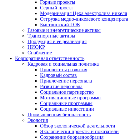
Горные проекты
Серный проект
Модернизация Цеха электролиза никеля
Отгрузка медно-никелевого концентрата
Быстринский ГОК
Газовые и энергетические активы
Транспортные активы
Продукция и ее реализация
НИОКР
Снабжение
Корпоративная ответственность
Кадровая и социальная политика
Приоритеты развития
Кадровый состав
Привлечение персонала
Развитие персонала
Социальное партнерство
Мотивационные программы
Социальные программы
Социальные инвестиции
Промышленная безопасность
Экология
Обзор экологической деятельности
Экологически проекты и показатели
Сохранение биоразнообразия