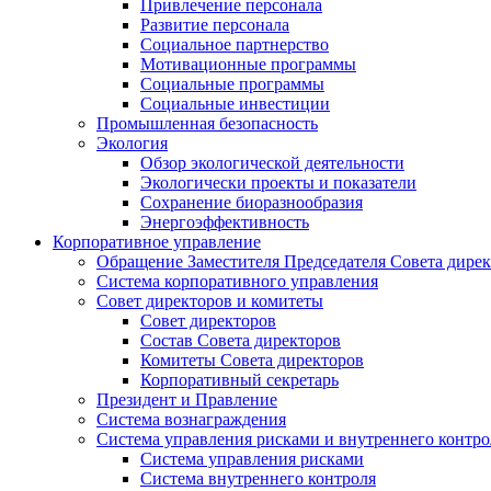
Привлечение персонала
Развитие персонала
Социальное партнерство
Мотивационные программы
Социальные программы
Социальные инвестиции
Промышленная безопасность
Экология
Обзор экологической деятельности
Экологически проекты и показатели
Сохранение биоразнообразия
Энергоэффективность
Корпоративное управление
Обращение Заместителя Председателя Совета дире
Система корпоративного управления
Совет директоров и комитеты
Совет директоров
Состав Совета директоров
Комитеты Совета директоров
Корпоративный секретарь
Президент и Правление
Система вознаграждения
Система управления рисками и внутреннего контро
Система управления рисками
Система внутреннего контроля