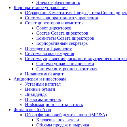
Энергоэффективность
Корпоративное управление
Обращение Заместителя Председателя Совета дире
Система корпоративного управления
Совет директоров и комитеты
Совет директоров
Состав Совета директоров
Комитеты Совета директоров
Корпоративный секретарь
Президент и Правление
Система вознаграждения
Система управления рисками и внутреннего контро
Система управления рисками
Система внутреннего контроля
Независимый аудит
Акционерам и инвесторам
Уставный капитал
Ценные бумаги
Дивиденды
Права акционеров
Информационная открытость
Финансовый обзор
Обзор финансовой деятельности (MD&A)
Ключевые показатели
Объемы продаж и выручка