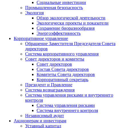
Социальные инвестиции
Промышленная безопасность
Экология
Обзор экологической деятельности
Экологически проекты и показатели
Сохранение биоразнообразия
Энергоэффективность
Корпоративное управление
Обращение Заместителя Председателя Совета
директоров
Система корпоративного управления
Совет директоров и комитеты
Совет директоров
Состав Совета директоров
Комитеты Совета директоров
Корпоративный секретарь
Президент и Правление
Система вознаграждения
Система управления рисками и внутреннего
контроля
Система управления рисками
Система внутреннего контроля
Независимый аудит
Акционерам и инвесторам
Уставный капитал