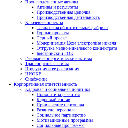
Производственные активы
Активы и результаты
Производственная цепочка
Производственная деятельность
Ключевые проекты
Талнахская обогатительная фабрика
Горные проекты
Серный проект
Модернизация Цеха электролиза никеля
Отгрузка медно-никелевого концентрата
Быстринский ГОК
Газовые и энергетические активы
Транспортные активы
Продукция и ее реализация
НИОКР
Снабжение
Корпоративная ответственность
Кадровая и социальная политика
Приоритеты развития
Кадровый состав
Привлечение персонала
Развитие персонала
Социальное партнерство
Мотивационные программы
Социальные программы