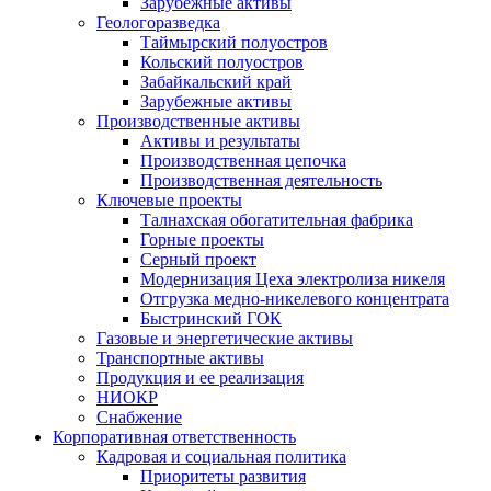
Зарубежные активы
Геологоразведка
Таймырский полуостров
Кольский полуостров
Забайкальский край
Зарубежные активы
Производственные активы
Активы и результаты
Производственная цепочка
Производственная деятельность
Ключевые проекты
Талнахская обогатительная фабрика
Горные проекты
Серный проект
Модернизация Цеха электролиза никеля
Отгрузка медно-никелевого концентрата
Быстринский ГОК
Газовые и энергетические активы
Транспортные активы
Продукция и ее реализация
НИОКР
Снабжение
Корпоративная ответственность
Кадровая и социальная политика
Приоритеты развития