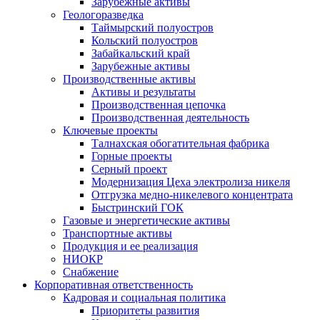
Зарубежные активы
Геологоразведка
Таймырский полуостров
Кольский полуостров
Забайкальский край
Зарубежные активы
Производственные активы
Активы и результаты
Производственная цепочка
Производственная деятельность
Ключевые проекты
Талнахская обогатительная фабрика
Горные проекты
Серный проект
Модернизация Цеха электролиза никеля
Отгрузка медно-никелевого концентрата
Быстринский ГОК
Газовые и энергетические активы
Транспортные активы
Продукция и ее реализация
НИОКР
Снабжение
Корпоративная ответственность
Кадровая и социальная политика
Приоритеты развития