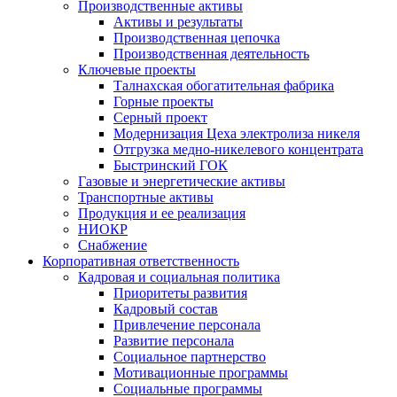
Производственные активы
Активы и результаты
Производственная цепочка
Производственная деятельность
Ключевые проекты
Талнахская обогатительная фабрика
Горные проекты
Серный проект
Модернизация Цеха электролиза никеля
Отгрузка медно-никелевого концентрата
Быстринский ГОК
Газовые и энергетические активы
Транспортные активы
Продукция и ее реализация
НИОКР
Снабжение
Корпоративная ответственность
Кадровая и социальная политика
Приоритеты развития
Кадровый состав
Привлечение персонала
Развитие персонала
Социальное партнерство
Мотивационные программы
Социальные программы