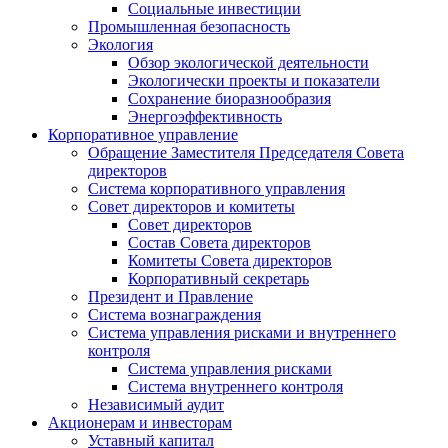
Социальные инвестиции
Промышленная безопасность
Экология
Обзор экологической деятельности
Экологически проекты и показатели
Сохранение биоразнообразия
Энергоэффективность
Корпоративное управление
Обращение Заместителя Председателя Совета
директоров
Система корпоративного управления
Совет директоров и комитеты
Совет директоров
Состав Совета директоров
Комитеты Совета директоров
Корпоративный секретарь
Президент и Правление
Система вознаграждения
Система управления рисками и внутреннего
контроля
Система управления рисками
Система внутреннего контроля
Независимый аудит
Акционерам и инвесторам
Уставный капитал