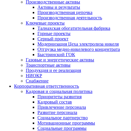
Производственные активы
Активы и результаты
Производственная цепочка
Производственная деятельность
Ключевые проекты
Талнахская обогатительная фабрика
Горные проекты
Серный проект
Модернизация Цеха электролиза никеля
Отгрузка медно-никелевого концентрата
Быстринский ГОК
Газовые и энергетические активы
Транспортные активы
Продукция и ее реализация
НИОКР
Снабжение
Корпоративная ответственность
Кадровая и социальная политика
Приоритеты развития
Кадровый состав
Привлечение персонала
Развитие персонала
Социальное партнерство
Мотивационные программы
Социальные программы