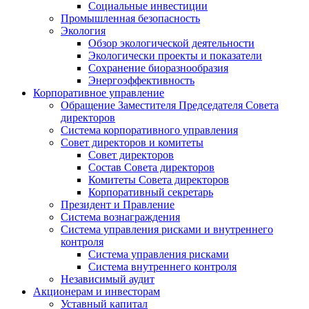
Социальные инвестиции
Промышленная безопасность
Экология
Обзор экологической деятельности
Экологически проекты и показатели
Сохранение биоразнообразия
Энергоэффективность
Корпоративное управление
Обращение Заместителя Председателя Совета
директоров
Система корпоративного управления
Совет директоров и комитеты
Совет директоров
Состав Совета директоров
Комитеты Совета директоров
Корпоративный секретарь
Президент и Правление
Система вознаграждения
Система управления рисками и внутреннего
контроля
Система управления рисками
Система внутреннего контроля
Независимый аудит
Акционерам и инвесторам
Уставный капитал