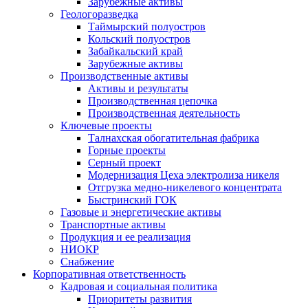
Зарубежные активы
Геологоразведка
Таймырский полуостров
Кольский полуостров
Забайкальский край
Зарубежные активы
Производственные активы
Активы и результаты
Производственная цепочка
Производственная деятельность
Ключевые проекты
Талнахская обогатительная фабрика
Горные проекты
Серный проект
Модернизация Цеха электролиза никеля
Отгрузка медно-никелевого концентрата
Быстринский ГОК
Газовые и энергетические активы
Транспортные активы
Продукция и ее реализация
НИОКР
Снабжение
Корпоративная ответственность
Кадровая и социальная политика
Приоритеты развития