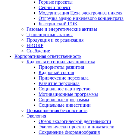
Горные проекты
Серный проект
Модернизация Цеха электролиза никеля
Отгрузка медно-никелевого концентрата
Быстринский ГОК
Газовые и энергетические активы
Транспортные активы
Продукция и ее реализация
НИОКР
Снабжение
Корпоративная ответственность
Кадровая и социальная политика
Приоритеты развития
Кадровый состав
Привлечение персонала
Развитие персонала
Социальное партнерство
Мотивационные программы
Социальные программы
Социальные инвестиции
Промышленная безопасность
Экология
Обзор экологической деятельности
Экологически проекты и показатели
Сохранение биоразнообразия