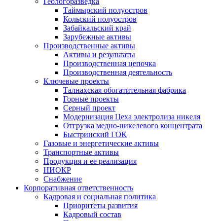
Геологоразведка
Таймырский полуостров
Кольский полуостров
Забайкальский край
Зарубежные активы
Производственные активы
Активы и результаты
Производственная цепочка
Производственная деятельность
Ключевые проекты
Талнахская обогатительная фабрика
Горные проекты
Серный проект
Модернизация Цеха электролиза никеля
Отгрузка медно-никелевого концентрата
Быстринский ГОК
Газовые и энергетические активы
Транспортные активы
Продукция и ее реализация
НИОКР
Снабжение
Корпоративная ответственность
Кадровая и социальная политика
Приоритеты развития
Кадровый состав