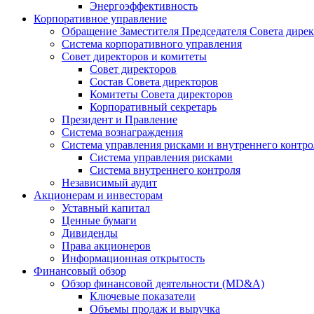
Энергоэффективность
Корпоративное управление
Обращение Заместителя Председателя Совета дире
Система корпоративного управления
Совет директоров и комитеты
Совет директоров
Состав Совета директоров
Комитеты Совета директоров
Корпоративный секретарь
Президент и Правление
Система вознаграждения
Система управления рисками и внутреннего контро
Система управления рисками
Система внутреннего контроля
Независимый аудит
Акционерам и инвесторам
Уставный капитал
Ценные бумаги
Дивиденды
Права акционеров
Информационная открытость
Финансовый обзор
Обзор финансовой деятельности (MD&A)
Ключевые показатели
Объемы продаж и выручка