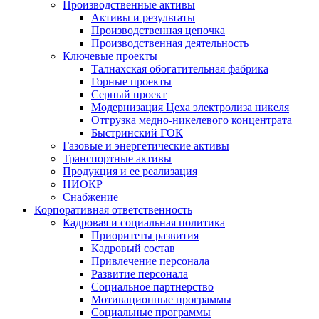
Производственные активы
Активы и результаты
Производственная цепочка
Производственная деятельность
Ключевые проекты
Талнахская обогатительная фабрика
Горные проекты
Серный проект
Модернизация Цеха электролиза никеля
Отгрузка медно-никелевого концентрата
Быстринский ГОК
Газовые и энергетические активы
Транспортные активы
Продукция и ее реализация
НИОКР
Снабжение
Корпоративная ответственность
Кадровая и социальная политика
Приоритеты развития
Кадровый состав
Привлечение персонала
Развитие персонала
Социальное партнерство
Мотивационные программы
Социальные программы