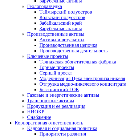
Зарубежные активы
Геологоразведка
Таймырский полуостров
Кольский полуостров
Забайкальский край
Зарубежные активы
Производственные активы
Активы и результаты
Производственная цепочка
Производственная деятельность
Ключевые проекты
Талнахская обогатительная фабрика
Горные проекты
Серный проект
Модернизация Цеха электролиза никеля
Отгрузка медно-никелевого концентрата
Быстринский ГОК
Газовые и энергетические активы
Транспортные активы
Продукция и ее реализация
НИОКР
Снабжение
Корпоративная ответственность
Кадровая и социальная политика
Приоритеты развития