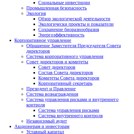
Социальные инвестиции
Промышленная безопасность
Экология
Обзор экологической деятельности
Экологически проекты и показатели
Сохранение биоразнообразия
Энергоэффективность
Корпоративное управление
Обращение Заместителя Председателя Совета
директоров
Система корпоративного управления
Совет директоров и комитеты
Совет директоров
Состав Совета директоров
Комитеты Совета директоров
Корпоративный секретарь
Президент и Правление
Система вознаграждения
Система управления рисками и внутреннего
контроля
Система управления рисками
Система внутреннего контроля
Независимый аудит
Акционерам и инвесторам
Уставный капитал