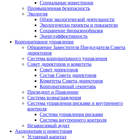
Социальные инвестиции
Промышленная безопасность
Экология
Обзор экологической деятельности
Экологически проекты и показатели
Сохранение биоразнообразия
Энергоэффективность
Корпоративное управление
Обращение Заместителя Председателя Совета
директоров
Система корпоративного управления
Совет директоров и комитеты
Совет директоров
Состав Совета директоров
Комитеты Совета директоров
Корпоративный секретарь
Президент и Правление
Система вознаграждения
Система управления рисками и внутреннего
контроля
Система управления рисками
Система внутреннего контроля
Независимый аудит
Акционерам и инвесторам
Уставный капитал