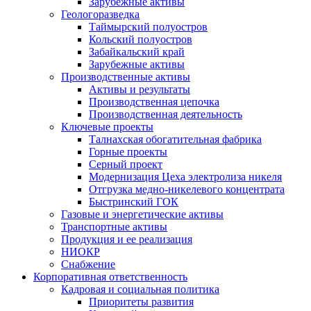
Зарубежные активы
Геологоразведка
Таймырский полуостров
Кольский полуостров
Забайкальский край
Зарубежные активы
Производственные активы
Активы и результаты
Производственная цепочка
Производственная деятельность
Ключевые проекты
Талнахская обогатительная фабрика
Горные проекты
Серный проект
Модернизация Цеха электролиза никеля
Отгрузка медно-никелевого концентрата
Быстринский ГОК
Газовые и энергетические активы
Транспортные активы
Продукция и ее реализация
НИОКР
Снабжение
Корпоративная ответственность
Кадровая и социальная политика
Приоритеты развития