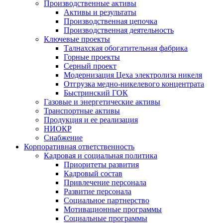
Производственные активы
Активы и результаты
Производственная цепочка
Производственная деятельность
Ключевые проекты
Талнахская обогатительная фабрика
Горные проекты
Серный проект
Модернизация Цеха электролиза никеля
Отгрузка медно-никелевого концентрата
Быстринский ГОК
Газовые и энергетические активы
Транспортные активы
Продукция и ее реализация
НИОКР
Снабжение
Корпоративная ответственность
Кадровая и социальная политика
Приоритеты развития
Кадровый состав
Привлечение персонала
Развитие персонала
Социальное партнерство
Мотивационные программы
Социальные программы