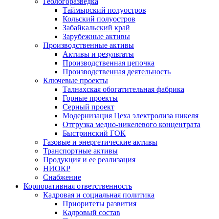
Геологоразведка
Таймырский полуостров
Кольский полуостров
Забайкальский край
Зарубежные активы
Производственные активы
Активы и результаты
Производственная цепочка
Производственная деятельность
Ключевые проекты
Талнахская обогатительная фабрика
Горные проекты
Серный проект
Модернизация Цеха электролиза никеля
Отгрузка медно-никелевого концентрата
Быстринский ГОК
Газовые и энергетические активы
Транспортные активы
Продукция и ее реализация
НИОКР
Снабжение
Корпоративная ответственность
Кадровая и социальная политика
Приоритеты развития
Кадровый состав