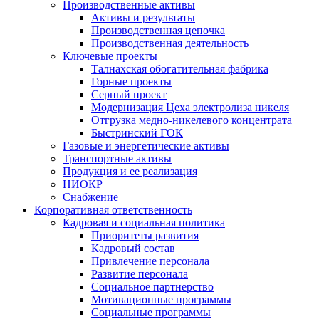
Производственные активы
Активы и результаты
Производственная цепочка
Производственная деятельность
Ключевые проекты
Талнахская обогатительная фабрика
Горные проекты
Серный проект
Модернизация Цеха электролиза никеля
Отгрузка медно-никелевого концентрата
Быстринский ГОК
Газовые и энергетические активы
Транспортные активы
Продукция и ее реализация
НИОКР
Снабжение
Корпоративная ответственность
Кадровая и социальная политика
Приоритеты развития
Кадровый состав
Привлечение персонала
Развитие персонала
Социальное партнерство
Мотивационные программы
Социальные программы