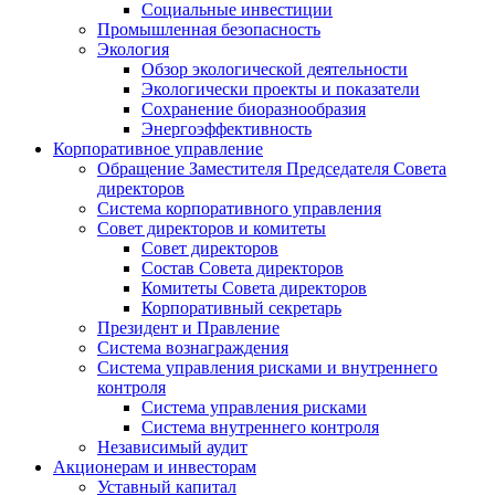
Социальные инвестиции
Промышленная безопасность
Экология
Обзор экологической деятельности
Экологически проекты и показатели
Сохранение биоразнообразия
Энергоэффективность
Корпоративное управление
Обращение Заместителя Председателя Совета
директоров
Система корпоративного управления
Совет директоров и комитеты
Совет директоров
Состав Совета директоров
Комитеты Совета директоров
Корпоративный секретарь
Президент и Правление
Система вознаграждения
Система управления рисками и внутреннего
контроля
Система управления рисками
Система внутреннего контроля
Независимый аудит
Акционерам и инвесторам
Уставный капитал