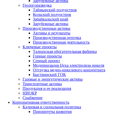
Зарубежные активы
Геологоразведка
Таймырский полуостров
Кольский полуостров
Забайкальский край
Зарубежные активы
Производственные активы
Активы и результаты
Производственная цепочка
Производственная деятельность
Ключевые проекты
Талнахская обогатительная фабрика
Горные проекты
Серный проект
Модернизация Цеха электролиза никеля
Отгрузка медно-никелевого концентрата
Быстринский ГОК
Газовые и энергетические активы
Транспортные активы
Продукция и ее реализация
НИОКР
Снабжение
Корпоративная ответственность
Кадровая и социальная политика
Приоритеты развития