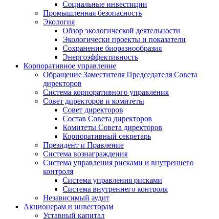
Социальные инвестиции
Промышленная безопасность
Экология
Обзор экологической деятельности
Экологически проекты и показатели
Сохранение биоразнообразия
Энергоэффективность
Корпоративное управление
Обращение Заместителя Председателя Совета
директоров
Система корпоративного управления
Совет директоров и комитеты
Совет директоров
Состав Совета директоров
Комитеты Совета директоров
Корпоративный секретарь
Президент и Правление
Система вознаграждения
Система управления рисками и внутреннего
контроля
Система управления рисками
Система внутреннего контроля
Независимый аудит
Акционерам и инвесторам
Уставный капитал