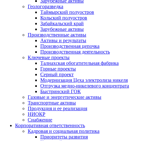
Зарубежные активы
Геологоразведка
Таймырский полуостров
Кольский полуостров
Забайкальский край
Зарубежные активы
Производственные активы
Активы и результаты
Производственная цепочка
Производственная деятельность
Ключевые проекты
Талнахская обогатительная фабрика
Горные проекты
Серный проект
Модернизация Цеха электролиза никеля
Отгрузка медно-никелевого концентрата
Быстринский ГОК
Газовые и энергетические активы
Транспортные активы
Продукция и ее реализация
НИОКР
Снабжение
Корпоративная ответственность
Кадровая и социальная политика
Приоритеты развития