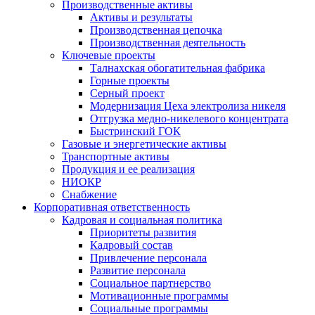
Производственные активы
Активы и результаты
Производственная цепочка
Производственная деятельность
Ключевые проекты
Талнахская обогатительная фабрика
Горные проекты
Серный проект
Модернизация Цеха электролиза никеля
Отгрузка медно-никелевого концентрата
Быстринский ГОК
Газовые и энергетические активы
Транспортные активы
Продукция и ее реализация
НИОКР
Снабжение
Корпоративная ответственность
Кадровая и социальная политика
Приоритеты развития
Кадровый состав
Привлечение персонала
Развитие персонала
Социальное партнерство
Мотивационные программы
Социальные программы