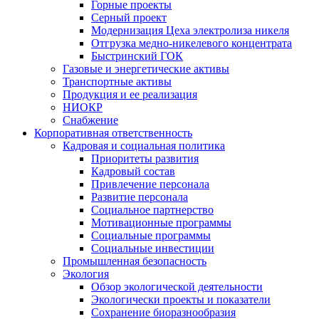
Горные проекты
Серный проект
Модернизация Цеха электролиза никеля
Отгрузка медно-никелевого концентрата
Быстринский ГОК
Газовые и энергетические активы
Транспортные активы
Продукция и ее реализация
НИОКР
Снабжение
Корпоративная ответственность
Кадровая и социальная политика
Приоритеты развития
Кадровый состав
Привлечение персонала
Развитие персонала
Социальное партнерство
Мотивационные программы
Социальные программы
Социальные инвестиции
Промышленная безопасность
Экология
Обзор экологической деятельности
Экологически проекты и показатели
Сохранение биоразнообразия