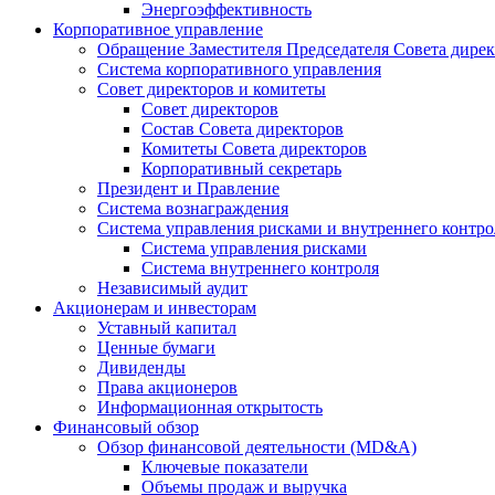
Энергоэффективность
Корпоративное управление
Обращение Заместителя Председателя Совета дире
Система корпоративного управления
Совет директоров и комитеты
Совет директоров
Состав Совета директоров
Комитеты Совета директоров
Корпоративный секретарь
Президент и Правление
Система вознаграждения
Система управления рисками и внутреннего контро
Система управления рисками
Система внутреннего контроля
Независимый аудит
Акционерам и инвесторам
Уставный капитал
Ценные бумаги
Дивиденды
Права акционеров
Информационная открытость
Финансовый обзор
Обзор финансовой деятельности (MD&A)
Ключевые показатели
Объемы продаж и выручка