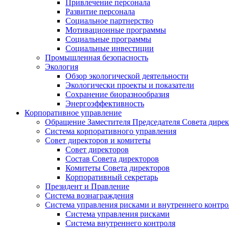
Привлечение персонала
Развитие персонала
Социальное партнерство
Мотивационные программы
Социальные программы
Социальные инвестиции
Промышленная безопасность
Экология
Обзор экологической деятельности
Экологически проекты и показатели
Сохранение биоразнообразия
Энергоэффективность
Корпоративное управление
Обращение Заместителя Председателя Совета дире
Система корпоративного управления
Совет директоров и комитеты
Совет директоров
Состав Совета директоров
Комитеты Совета директоров
Корпоративный секретарь
Президент и Правление
Система вознаграждения
Система управления рисками и внутреннего контро
Система управления рисками
Система внутреннего контроля