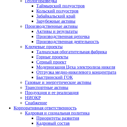
Геологоразведка
Таймырский полуостров
Кольский полуостров
Забайкальский край
Зарубежные активы
Производственные активы
Активы и результаты
Производственная цепочка
Производственная деятельность
Ключевые проекты
Талнахская обогатительная фабрика
Горные проекты
Серный проект
Модернизация Цеха электролиза никеля
Отгрузка медно-никелевого концентрата
Быстринский ГОК
Газовые и энергетические активы
Транспортные активы
Продукция и ее реализация
НИОКР
Снабжение
Корпоративная ответственность
Кадровая и социальная политика
Приоритеты развития
Кадровый состав