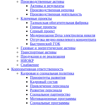
Производственные активы
Активы и результаты
Производственная цепочка
Производственная деятельность
Ключевые проекты
Талнахская обогатительная фабрика
Горные проекты
Серный проект
Модернизация Цеха электролиза никеля
Отгрузка медно-никелевого концентрата
Быстринский ГОК
Газовые и энергетические активы
Транспортные активы
Продукция и ее реализация
НИОКР
Снабжение
Корпоративная ответственность
Кадровая и социальная политика
Приоритеты развития
Кадровый состав
Привлечение персонала
Развитие персонала
Социальное партнерство
Мотивационные программы
Социальные программы