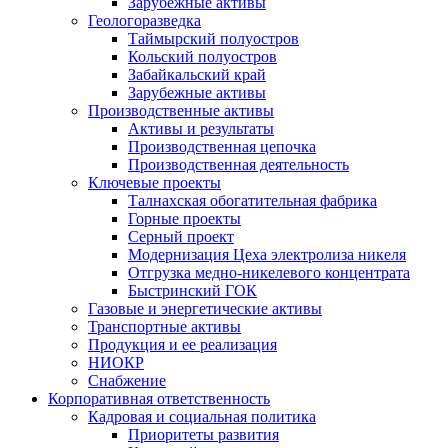
Зарубежные активы
Геологоразведка
Таймырский полуостров
Кольский полуостров
Забайкальский край
Зарубежные активы
Производственные активы
Активы и результаты
Производственная цепочка
Производственная деятельность
Ключевые проекты
Талнахская обогатительная фабрика
Горные проекты
Серный проект
Модернизация Цеха электролиза никеля
Отгрузка медно-никелевого концентрата
Быстринский ГОК
Газовые и энергетические активы
Транспортные активы
Продукция и ее реализация
НИОКР
Снабжение
Корпоративная ответственность
Кадровая и социальная политика
Приоритеты развития