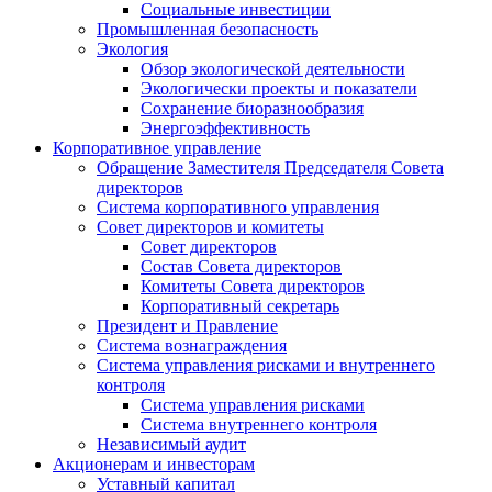
Социальные инвестиции
Промышленная безопасность
Экология
Обзор экологической деятельности
Экологически проекты и показатели
Сохранение биоразнообразия
Энергоэффективность
Корпоративное управление
Обращение Заместителя Председателя Совета
директоров
Система корпоративного управления
Совет директоров и комитеты
Совет директоров
Состав Совета директоров
Комитеты Совета директоров
Корпоративный секретарь
Президент и Правление
Система вознаграждения
Система управления рисками и внутреннего
контроля
Система управления рисками
Система внутреннего контроля
Независимый аудит
Акционерам и инвесторам
Уставный капитал