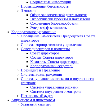
Социальные инвестиции
Промышленная безопасность
Экология
Обзор экологической деятельности
Экологически проекты и показатели
Сохранение биоразнообразия
Энергоэффективность
Корпоративное управление
Обращение Заместителя Председателя Совета
директоров
Система корпоративного управления
Совет директоров и комитеты
Совет директоров
Состав Совета директоров
Комитеты Совета директоров
Корпоративный секретарь
Президент и Правление
Система вознаграждения
Система управления рисками и внутреннего
контроля
Система управления рисками
Система внутреннего контроля
Независимый аудит
Акционерам и инвесторам
Уставный капитал