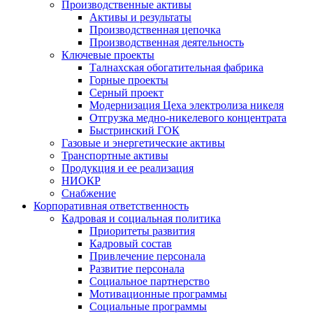
Производственные активы
Активы и результаты
Производственная цепочка
Производственная деятельность
Ключевые проекты
Талнахская обогатительная фабрика
Горные проекты
Серный проект
Модернизация Цеха электролиза никеля
Отгрузка медно-никелевого концентрата
Быстринский ГОК
Газовые и энергетические активы
Транспортные активы
Продукция и ее реализация
НИОКР
Снабжение
Корпоративная ответственность
Кадровая и социальная политика
Приоритеты развития
Кадровый состав
Привлечение персонала
Развитие персонала
Социальное партнерство
Мотивационные программы
Социальные программы