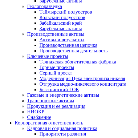
Зарубежные активы
Геологоразведка
Таймырский полуостров
Кольский полуостров
Забайкальский край
Зарубежные активы
Производственные активы
Активы и результаты
Производственная цепочка
Производственная деятельность
Ключевые проекты
Талнахская обогатительная фабрика
Горные проекты
Серный проект
Модернизация Цеха электролиза никеля
Отгрузка медно-никелевого концентрата
Быстринский ГОК
Газовые и энергетические активы
Транспортные активы
Продукция и ее реализация
НИОКР
Снабжение
Корпоративная ответственность
Кадровая и социальная политика
Приоритеты развития