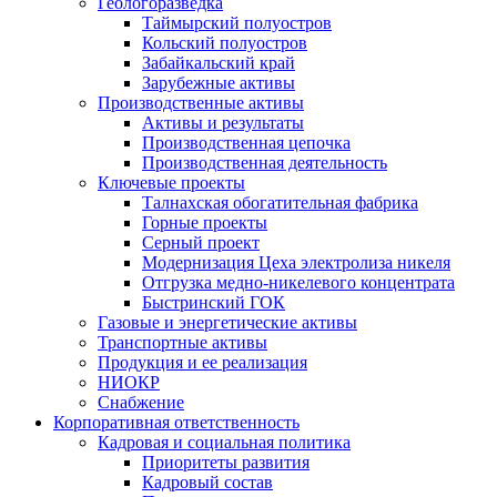
Геологоразведка
Таймырский полуостров
Кольский полуостров
Забайкальский край
Зарубежные активы
Производственные активы
Активы и результаты
Производственная цепочка
Производственная деятельность
Ключевые проекты
Талнахская обогатительная фабрика
Горные проекты
Серный проект
Модернизация Цеха электролиза никеля
Отгрузка медно-никелевого концентрата
Быстринский ГОК
Газовые и энергетические активы
Транспортные активы
Продукция и ее реализация
НИОКР
Снабжение
Корпоративная ответственность
Кадровая и социальная политика
Приоритеты развития
Кадровый состав