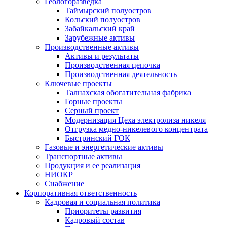
Геологоразведка
Таймырский полуостров
Кольский полуостров
Забайкальский край
Зарубежные активы
Производственные активы
Активы и результаты
Производственная цепочка
Производственная деятельность
Ключевые проекты
Талнахская обогатительная фабрика
Горные проекты
Серный проект
Модернизация Цеха электролиза никеля
Отгрузка медно-никелевого концентрата
Быстринский ГОК
Газовые и энергетические активы
Транспортные активы
Продукция и ее реализация
НИОКР
Снабжение
Корпоративная ответственность
Кадровая и социальная политика
Приоритеты развития
Кадровый состав