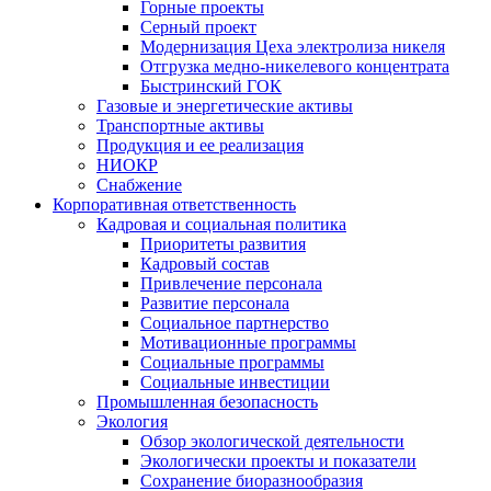
Горные проекты
Серный проект
Модернизация Цеха электролиза никеля
Отгрузка медно-никелевого концентрата
Быстринский ГОК
Газовые и энергетические активы
Транспортные активы
Продукция и ее реализация
НИОКР
Снабжение
Корпоративная ответственность
Кадровая и социальная политика
Приоритеты развития
Кадровый состав
Привлечение персонала
Развитие персонала
Социальное партнерство
Мотивационные программы
Социальные программы
Социальные инвестиции
Промышленная безопасность
Экология
Обзор экологической деятельности
Экологически проекты и показатели
Сохранение биоразнообразия