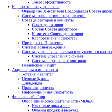
Энергоэффективность
Корпоративное управление
Обращение Заместителя Председателя Совета дире
Система корпоративного управления
Совет директоров и комитеты
Совет директоров
Состав Совета директоров
Комитеты Совета директоров
Корпоративный секретарь
Президент и Правление
Система вознаграждения
Система управления рисками и внутреннего контро
Система управления рисками
Система внутреннего контроля
Независимый аудит
Акционерам и инвесторам
Уставный капитал
Ценные бумаги
Дивиденды
Права акционеров
Информационная открытость
Финансовый обзор
Обзор финансовой деятельности (MD&A)
Ключевые показатели
Объемы продаж и выручка