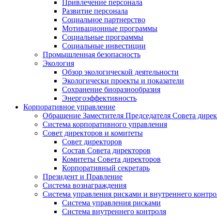
Привлечение персонала
Развитие персонала
Социальное партнерство
Мотивационные программы
Социальные программы
Социальные инвестиции
Промышленная безопасность
Экология
Обзор экологической деятельности
Экологически проекты и показатели
Сохранение биоразнообразия
Энергоэффективность
Корпоративное управление
Обращение Заместителя Председателя Совета дире
Система корпоративного управления
Совет директоров и комитеты
Совет директоров
Состав Совета директоров
Комитеты Совета директоров
Корпоративный секретарь
Президент и Правление
Система вознаграждения
Система управления рисками и внутреннего контро
Система управления рисками
Система внутреннего контроля