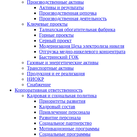
Производственные активы
Активы и результаты
Производственная цепочка
Производственная деятельность
Ключевые проекты
Талнахская обогатительная фабрика
Горные проекты
Серный проект
Модернизация Цеха электролиза никеля
Отгрузка медно-никелевого концентрата
Быстринский ГОК
Газовые и энергетические активы
Транспортные активы
Продукция и ее реализация
НИОКР
Снабжение
Корпоративная ответственность
Кадровая и социальная политика
Приоритеты развития
Кадровый состав
Привлечение персонала
Развитие персонала
Социальное партнерство
Мотивационные программы
Социальные программы