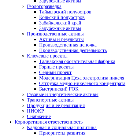
Зарубежные активы
Геологоразведка
Таймырский полуостров
Кольский полуостров
Забайкальский край
Зарубежные активы
Производственные активы
Активы и результаты
Производственная цепочка
Производственная деятельность
Ключевые проекты
Талнахская обогатительная фабрика
Горные проекты
Серный проект
Модернизация Цеха электролиза никеля
Отгрузка медно-никелевого концентрата
Быстринский ГОК
Газовые и энергетические активы
Транспортные активы
Продукция и ее реализация
НИОКР
Снабжение
Корпоративная ответственность
Кадровая и социальная политика
Приоритеты развития