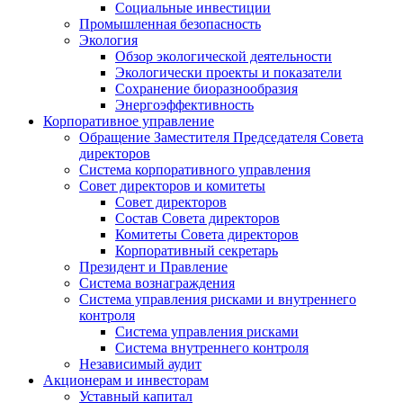
Социальные инвестиции
Промышленная безопасность
Экология
Обзор экологической деятельности
Экологически проекты и показатели
Сохранение биоразнообразия
Энергоэффективность
Корпоративное управление
Обращение Заместителя Председателя Совета
директоров
Система корпоративного управления
Совет директоров и комитеты
Совет директоров
Состав Совета директоров
Комитеты Совета директоров
Корпоративный секретарь
Президент и Правление
Система вознаграждения
Система управления рисками и внутреннего
контроля
Система управления рисками
Система внутреннего контроля
Независимый аудит
Акционерам и инвесторам
Уставный капитал