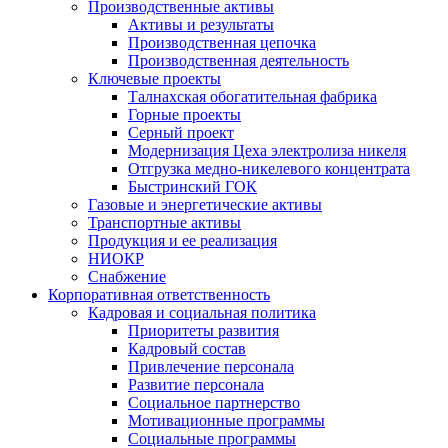
Производственные активы
Активы и результаты
Производственная цепочка
Производственная деятельность
Ключевые проекты
Талнахская обогатительная фабрика
Горные проекты
Серный проект
Модернизация Цеха электролиза никеля
Отгрузка медно-никелевого концентрата
Быстринский ГОК
Газовые и энергетические активы
Транспортные активы
Продукция и ее реализация
НИОКР
Снабжение
Корпоративная ответственность
Кадровая и социальная политика
Приоритеты развития
Кадровый состав
Привлечение персонала
Развитие персонала
Социальное партнерство
Мотивационные программы
Социальные программы