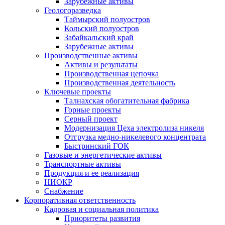
Зарубежные активы
Геологоразведка
Таймырский полуостров
Кольский полуостров
Забайкальский край
Зарубежные активы
Производственные активы
Активы и результаты
Производственная цепочка
Производственная деятельность
Ключевые проекты
Талнахская обогатительная фабрика
Горные проекты
Серный проект
Модернизация Цеха электролиза никеля
Отгрузка медно-никелевого концентрата
Быстринский ГОК
Газовые и энергетические активы
Транспортные активы
Продукция и ее реализация
НИОКР
Снабжение
Корпоративная ответственность
Кадровая и социальная политика
Приоритеты развития