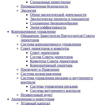
Социальные инвестиции
Промышленная безопасность
Экология
Обзор экологической деятельности
Экологически проекты и показатели
Сохранение биоразнообразия
Энергоэффективность
Корпоративное управление
Обращение Заместителя Председателя Совета
директоров
Система корпоративного управления
Совет директоров и комитеты
Совет директоров
Состав Совета директоров
Комитеты Совета директоров
Корпоративный секретарь
Президент и Правление
Система вознаграждения
Система управления рисками и внутреннего
контроля
Система управления рисками
Система внутреннего контроля
Независимый аудит
Акционерам и инвесторам
Уставный капитал