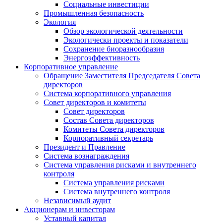
Социальные инвестиции
Промышленная безопасность
Экология
Обзор экологической деятельности
Экологически проекты и показатели
Сохранение биоразнообразия
Энергоэффективность
Корпоративное управление
Обращение Заместителя Председателя Совета
директоров
Система корпоративного управления
Совет директоров и комитеты
Совет директоров
Состав Совета директоров
Комитеты Совета директоров
Корпоративный секретарь
Президент и Правление
Система вознаграждения
Система управления рисками и внутреннего
контроля
Система управления рисками
Система внутреннего контроля
Независимый аудит
Акционерам и инвесторам
Уставный капитал