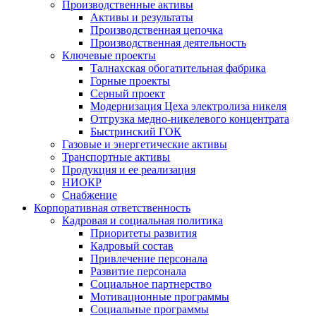
Производственные активы
Активы и результаты
Производственная цепочка
Производственная деятельность
Ключевые проекты
Талнахская обогатительная фабрика
Горные проекты
Серный проект
Модернизация Цеха электролиза никеля
Отгрузка медно-никелевого концентрата
Быстринский ГОК
Газовые и энергетические активы
Транспортные активы
Продукция и ее реализация
НИОКР
Снабжение
Корпоративная ответственность
Кадровая и социальная политика
Приоритеты развития
Кадровый состав
Привлечение персонала
Развитие персонала
Социальное партнерство
Мотивационные программы
Социальные программы