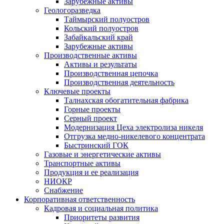
Зарубежные активы
Геологоразведка
Таймырский полуостров
Кольский полуостров
Забайкальский край
Зарубежные активы
Производственные активы
Активы и результаты
Производственная цепочка
Производственная деятельность
Ключевые проекты
Талнахская обогатительная фабрика
Горные проекты
Серный проект
Модернизация Цеха электролиза никеля
Отгрузка медно-никелевого концентрата
Быстринский ГОК
Газовые и энергетические активы
Транспортные активы
Продукция и ее реализация
НИОКР
Снабжение
Корпоративная ответственность
Кадровая и социальная политика
Приоритеты развития