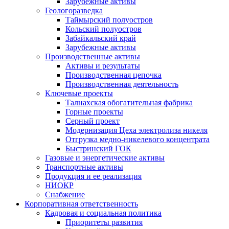
Зарубежные активы
Геологоразведка
Таймырский полуостров
Кольский полуостров
Забайкальский край
Зарубежные активы
Производственные активы
Активы и результаты
Производственная цепочка
Производственная деятельность
Ключевые проекты
Талнахская обогатительная фабрика
Горные проекты
Серный проект
Модернизация Цеха электролиза никеля
Отгрузка медно-никелевого концентрата
Быстринский ГОК
Газовые и энергетические активы
Транспортные активы
Продукция и ее реализация
НИОКР
Снабжение
Корпоративная ответственность
Кадровая и социальная политика
Приоритеты развития