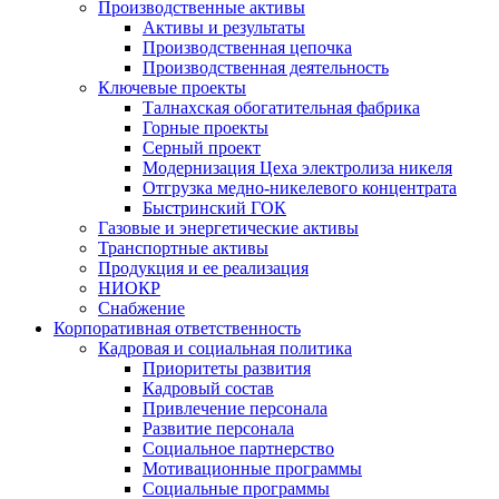
Производственные активы
Активы и результаты
Производственная цепочка
Производственная деятельность
Ключевые проекты
Талнахская обогатительная фабрика
Горные проекты
Серный проект
Модернизация Цеха электролиза никеля
Отгрузка медно-никелевого концентрата
Быстринский ГОК
Газовые и энергетические активы
Транспортные активы
Продукция и ее реализация
НИОКР
Снабжение
Корпоративная ответственность
Кадровая и социальная политика
Приоритеты развития
Кадровый состав
Привлечение персонала
Развитие персонала
Социальное партнерство
Мотивационные программы
Социальные программы