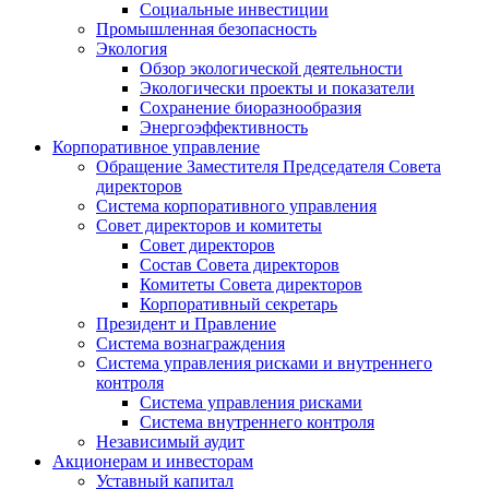
Социальные инвестиции
Промышленная безопасность
Экология
Обзор экологической деятельности
Экологически проекты и показатели
Сохранение биоразнообразия
Энергоэффективность
Корпоративное управление
Обращение Заместителя Председателя Совета
директоров
Система корпоративного управления
Совет директоров и комитеты
Совет директоров
Состав Совета директоров
Комитеты Совета директоров
Корпоративный секретарь
Президент и Правление
Система вознаграждения
Система управления рисками и внутреннего
контроля
Система управления рисками
Система внутреннего контроля
Независимый аудит
Акционерам и инвесторам
Уставный капитал