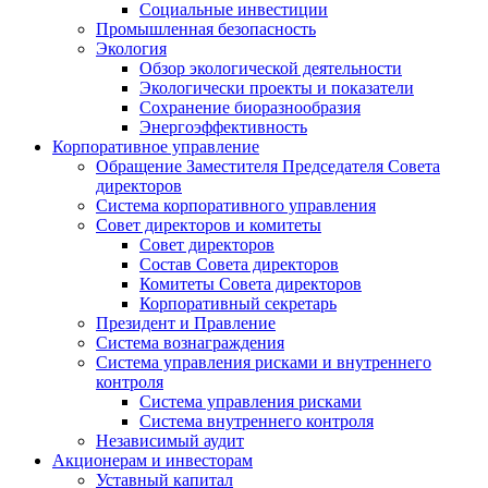
Социальные инвестиции
Промышленная безопасность
Экология
Обзор экологической деятельности
Экологически проекты и показатели
Сохранение биоразнообразия
Энергоэффективность
Корпоративное управление
Обращение Заместителя Председателя Совета
директоров
Система корпоративного управления
Совет директоров и комитеты
Совет директоров
Состав Совета директоров
Комитеты Совета директоров
Корпоративный секретарь
Президент и Правление
Система вознаграждения
Система управления рисками и внутреннего
контроля
Система управления рисками
Система внутреннего контроля
Независимый аудит
Акционерам и инвесторам
Уставный капитал