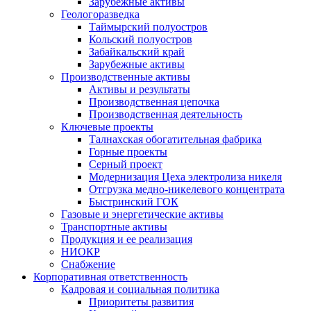
Зарубежные активы
Геологоразведка
Таймырский полуостров
Кольский полуостров
Забайкальский край
Зарубежные активы
Производственные активы
Активы и результаты
Производственная цепочка
Производственная деятельность
Ключевые проекты
Талнахская обогатительная фабрика
Горные проекты
Серный проект
Модернизация Цеха электролиза никеля
Отгрузка медно-никелевого концентрата
Быстринский ГОК
Газовые и энергетические активы
Транспортные активы
Продукция и ее реализация
НИОКР
Снабжение
Корпоративная ответственность
Кадровая и социальная политика
Приоритеты развития