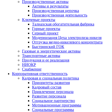
Производственные активы
Активы и результаты
Производственная цепочка
Производственная деятельность
Ключевые проекты
Талнахская обогатительная фабрика
Горные проекты
Серный проект
Модернизация Цеха электролиза никеля
Отгрузка медно-никелевого концентрата
Быстринский ГОК
Газовые и энергетические активы
Транспортные активы
Продукция и ее реализация
НИОКР
Снабжение
Корпоративная ответственность
Кадровая и социальная политика
Приоритеты развития
Кадровый состав
Привлечение персонала
Развитие персонала
Социальное партнерство
Мотивационные программы
Социальные программы