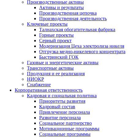
Производственные активы
Активы и результаты
Производственная цепочка
Производственная деятельность
Ключевые проекты
Талнахская обогатительная фабрика
Горные проекты
Серный проект
Модернизация Цеха электролиза никеля
Отгрузка медно-никелевого концентрата
Быстринский ГОК
Газовые и энергетические активы
Транспортные активы
Продукция и ее реализация
НИОКР
Снабжение
Корпоративная ответственность
Кадровая и социальная политика
Приоритеты развития
Кадровый состав
Привлечение персонала
Развитие персонала
Социальное партнерство
Мотивационные программы
Социальные программы