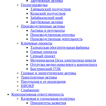
Зарубежные активы
Геологоразведка
Таймырский полуостров
Кольский полуостров
Забайкальский край
Зарубежные активы
Производственные активы
Активы и результаты
Производственная цепочка
Производственная деятельность
Ключевые проекты
Талнахская обогатительная фабрика
Горные проекты
Серный проект
Модернизация Цеха электролиза никеля
Отгрузка медно-никелевого концентрата
Быстринский ГОК
Газовые и энергетические активы
Транспортные активы
Продукция и ее реализация
НИОКР
Снабжение
Корпоративная ответственность
Кадровая и социальная политика
Приоритеты развития