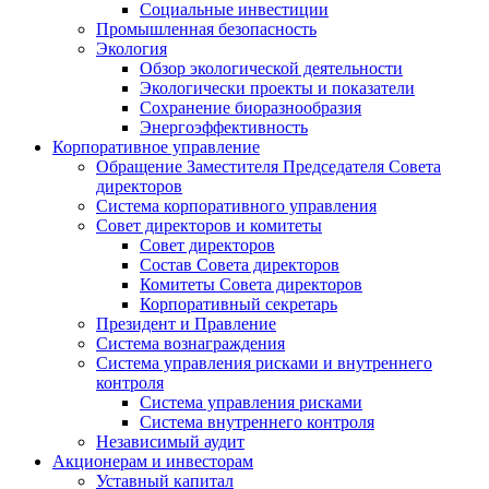
Социальные инвестиции
Промышленная безопасность
Экология
Обзор экологической деятельности
Экологически проекты и показатели
Сохранение биоразнообразия
Энергоэффективность
Корпоративное управление
Обращение Заместителя Председателя Совета
директоров
Система корпоративного управления
Совет директоров и комитеты
Совет директоров
Состав Совета директоров
Комитеты Совета директоров
Корпоративный секретарь
Президент и Правление
Система вознаграждения
Система управления рисками и внутреннего
контроля
Система управления рисками
Система внутреннего контроля
Независимый аудит
Акционерам и инвесторам
Уставный капитал