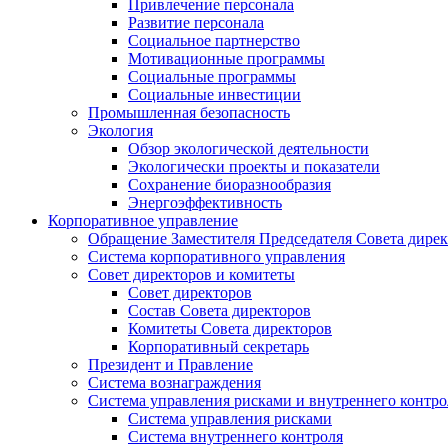
Привлечение персонала
Развитие персонала
Социальное партнерство
Мотивационные программы
Социальные программы
Социальные инвестиции
Промышленная безопасность
Экология
Обзор экологической деятельности
Экологически проекты и показатели
Сохранение биоразнообразия
Энергоэффективность
Корпоративное управление
Обращение Заместителя Председателя Совета дире
Система корпоративного управления
Совет директоров и комитеты
Совет директоров
Состав Совета директоров
Комитеты Совета директоров
Корпоративный секретарь
Президент и Правление
Система вознаграждения
Система управления рисками и внутреннего контро
Система управления рисками
Система внутреннего контроля