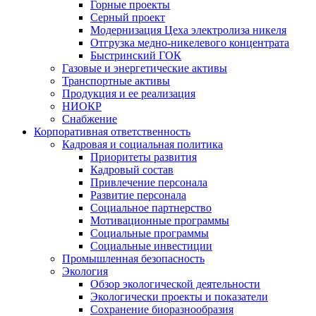
Горные проекты
Серный проект
Модернизация Цеха электролиза никеля
Отгрузка медно-никелевого концентрата
Быстринский ГОК
Газовые и энергетические активы
Транспортные активы
Продукция и ее реализация
НИОКР
Снабжение
Корпоративная ответственность
Кадровая и социальная политика
Приоритеты развития
Кадровый состав
Привлечение персонала
Развитие персонала
Социальное партнерство
Мотивационные программы
Социальные программы
Социальные инвестиции
Промышленная безопасность
Экология
Обзор экологической деятельности
Экологически проекты и показатели
Сохранение биоразнообразия