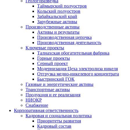
Геологоразведка
Таймырский полуостров
Кольский полуостров
Забайкальский край
Зарубежные активы
Производственные активы
Активы и результаты
Производственная цепочка
Производственная деятельность
Ключевые проекты
Талнахская обогатительная фабрика
Горные проекты
Серный проект
Модернизация Цеха электролиза никеля
Отгрузка медно-никелевого концентрата
Быстринский ГОК
Газовые и энергетические активы
Транспортные активы
Продукция и ее реализация
НИОКР
Снабжение
Корпоративная ответственность
Кадровая и социальная политика
Приоритеты развития
Кадровый состав