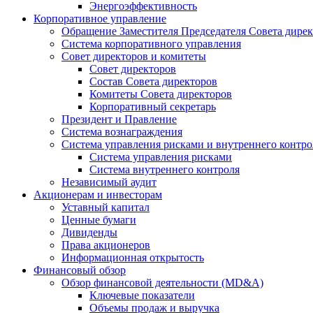
Энергоэффективность
Корпоративное управление
Обращение Заместителя Председателя Совета дире
Система корпоративного управления
Совет директоров и комитеты
Совет директоров
Состав Совета директоров
Комитеты Совета директоров
Корпоративный секретарь
Президент и Правление
Система вознаграждения
Система управления рисками и внутреннего контро
Система управления рисками
Система внутреннего контроля
Независимый аудит
Акционерам и инвесторам
Уставный капитал
Ценные бумаги
Дивиденды
Права акционеров
Информационная открытость
Финансовый обзор
Обзор финансовой деятельности (MD&A)
Ключевые показатели
Объемы продаж и выручка