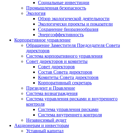
Социальные инвестиции
Промышленная безопасность
Экология
Обзор экологической деятельности
Экологически проекты и показатели
Сохранение биоразнообразия
Энергоэффективность
Корпоративное управление
Обращение Заместителя Председателя Совета
директоров
Система корпоративного управления
Совет директоров и комитеты
Совет директоров
Состав Совета директоров
Комитеты Совета директоров
Корпоративный секретарь
Президент и Правление
Система вознаграждения
Система управления рисками и внутреннего
контроля
Система управления рисками
Система внутреннего контроля
Независимый аудит
Акционерам и инвесторам
Уставный капитал