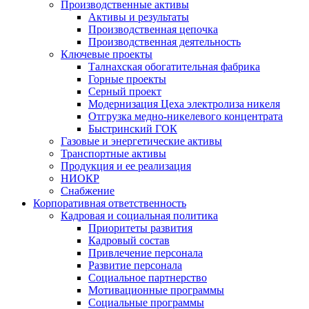
Производственные активы
Активы и результаты
Производственная цепочка
Производственная деятельность
Ключевые проекты
Талнахская обогатительная фабрика
Горные проекты
Серный проект
Модернизация Цеха электролиза никеля
Отгрузка медно-никелевого концентрата
Быстринский ГОК
Газовые и энергетические активы
Транспортные активы
Продукция и ее реализация
НИОКР
Снабжение
Корпоративная ответственность
Кадровая и социальная политика
Приоритеты развития
Кадровый состав
Привлечение персонала
Развитие персонала
Социальное партнерство
Мотивационные программы
Социальные программы