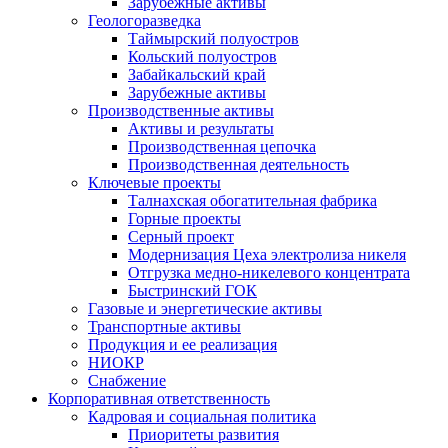
Зарубежные активы
Геологоразведка
Таймырский полуостров
Кольский полуостров
Забайкальский край
Зарубежные активы
Производственные активы
Активы и результаты
Производственная цепочка
Производственная деятельность
Ключевые проекты
Талнахская обогатительная фабрика
Горные проекты
Серный проект
Модернизация Цеха электролиза никеля
Отгрузка медно-никелевого концентрата
Быстринский ГОК
Газовые и энергетические активы
Транспортные активы
Продукция и ее реализация
НИОКР
Снабжение
Корпоративная ответственность
Кадровая и социальная политика
Приоритеты развития