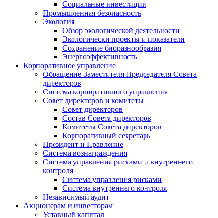
Социальные инвестиции
Промышленная безопасность
Экология
Обзор экологической деятельности
Экологически проекты и показатели
Сохранение биоразнообразия
Энергоэффективность
Корпоративное управление
Обращение Заместителя Председателя Совета
директоров
Система корпоративного управления
Совет директоров и комитеты
Совет директоров
Состав Совета директоров
Комитеты Совета директоров
Корпоративный секретарь
Президент и Правление
Система вознаграждения
Система управления рисками и внутреннего
контроля
Система управления рисками
Система внутреннего контроля
Независимый аудит
Акционерам и инвесторам
Уставный капитал