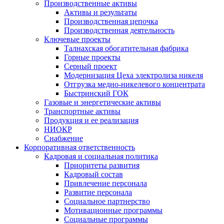
Производственные активы
Активы и результаты
Производственная цепочка
Производственная деятельность
Ключевые проекты
Талнахская обогатительная фабрика
Горные проекты
Серный проект
Модернизация Цеха электролиза никеля
Отгрузка медно-никелевого концентрата
Быстринский ГОК
Газовые и энергетические активы
Транспортные активы
Продукция и ее реализация
НИОКР
Снабжение
Корпоративная ответственность
Кадровая и социальная политика
Приоритеты развития
Кадровый состав
Привлечение персонала
Развитие персонала
Социальное партнерство
Мотивационные программы
Социальные программы