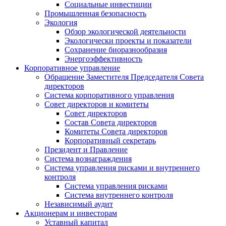
Социальные инвестиции
Промышленная безопасность
Экология
Обзор экологической деятельности
Экологически проекты и показатели
Сохранение биоразнообразия
Энергоэффективность
Корпоративное управление
Обращение Заместителя Председателя Совета
директоров
Система корпоративного управления
Совет директоров и комитеты
Совет директоров
Состав Совета директоров
Комитеты Совета директоров
Корпоративный секретарь
Президент и Правление
Система вознаграждения
Система управления рисками и внутреннего
контроля
Система управления рисками
Система внутреннего контроля
Независимый аудит
Акционерам и инвесторам
Уставный капитал