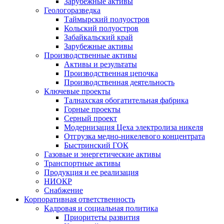
Зарубежные активы
Геологоразведка
Таймырский полуостров
Кольский полуостров
Забайкальский край
Зарубежные активы
Производственные активы
Активы и результаты
Производственная цепочка
Производственная деятельность
Ключевые проекты
Талнахская обогатительная фабрика
Горные проекты
Серный проект
Модернизация Цеха электролиза никеля
Отгрузка медно-никелевого концентрата
Быстринский ГОК
Газовые и энергетические активы
Транспортные активы
Продукция и ее реализация
НИОКР
Снабжение
Корпоративная ответственность
Кадровая и социальная политика
Приоритеты развития