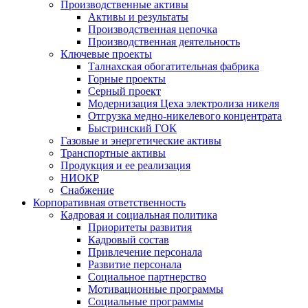
Производственные активы
Активы и результаты
Производственная цепочка
Производственная деятельность
Ключевые проекты
Талнахская обогатительная фабрика
Горные проекты
Серный проект
Модернизация Цеха электролиза никеля
Отгрузка медно-никелевого концентрата
Быстринский ГОК
Газовые и энергетические активы
Транспортные активы
Продукция и ее реализация
НИОКР
Снабжение
Корпоративная ответственность
Кадровая и социальная политика
Приоритеты развития
Кадровый состав
Привлечение персонала
Развитие персонала
Социальное партнерство
Мотивационные программы
Социальные программы