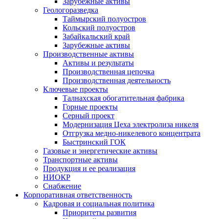
Зарубежные активы
Геологоразведка
Таймырский полуостров
Кольский полуостров
Забайкальский край
Зарубежные активы
Производственные активы
Активы и результаты
Производственная цепочка
Производственная деятельность
Ключевые проекты
Талнахская обогатительная фабрика
Горные проекты
Серный проект
Модернизация Цеха электролиза никеля
Отгрузка медно-никелевого концентрата
Быстринский ГОК
Газовые и энергетические активы
Транспортные активы
Продукция и ее реализация
НИОКР
Снабжение
Корпоративная ответственность
Кадровая и социальная политика
Приоритеты развития