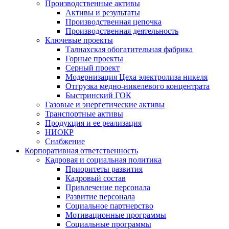
Производственные активы
Активы и результаты
Производственная цепочка
Производственная деятельность
Ключевые проекты
Талнахская обогатительная фабрика
Горные проекты
Серный проект
Модернизация Цеха электролиза никеля
Отгрузка медно-никелевого концентрата
Быстринский ГОК
Газовые и энергетические активы
Транспортные активы
Продукция и ее реализация
НИОКР
Снабжение
Корпоративная ответственность
Кадровая и социальная политика
Приоритеты развития
Кадровый состав
Привлечение персонала
Развитие персонала
Социальное партнерство
Мотивационные программы
Социальные программы