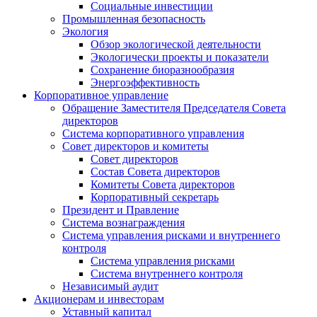
Социальные инвестиции
Промышленная безопасность
Экология
Обзор экологической деятельности
Экологически проекты и показатели
Сохранение биоразнообразия
Энергоэффективность
Корпоративное управление
Обращение Заместителя Председателя Совета
директоров
Система корпоративного управления
Совет директоров и комитеты
Совет директоров
Состав Совета директоров
Комитеты Совета директоров
Корпоративный секретарь
Президент и Правление
Система вознаграждения
Система управления рисками и внутреннего
контроля
Система управления рисками
Система внутреннего контроля
Независимый аудит
Акционерам и инвесторам
Уставный капитал