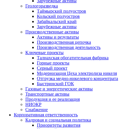
Зарубежные активы
Геологоразведка
Таймырский полуостров
Кольский полуостров
Забайкальский край
Зарубежные активы
Производственные активы
Активы и результаты
Производственная цепочка
Производственная деятельность
Ключевые проекты
Талнахская обогатительная фабрика
Горные проекты
Серный проект
Модернизация Цеха электролиза никеля
Отгрузка медно-никелевого концентрата
Быстринский ГОК
Газовые и энергетические активы
Транспортные активы
Продукция и ее реализация
НИОКР
Снабжение
Корпоративная ответственность
Кадровая и социальная политика
Приоритеты развития