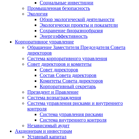
Социальные инвестиции
Промышленная безопасность
Экология
Обзор экологической деятельности
Экологически проекты и показатели
Сохранение биоразнообразия
Энергоэффективность
Корпоративное управление
Обращение Заместителя Председателя Совета
директоров
Система корпоративного управления
Совет директоров и комитеты
Совет директоров
Состав Совета директоров
Комитеты Совета директоров
Корпоративный секретарь
Президент и Правление
Система вознаграждения
Система управления рисками и внутреннего
контроля
Система управления рисками
Система внутреннего контроля
Независимый аудит
Акционерам и инвесторам
Уставный капитал