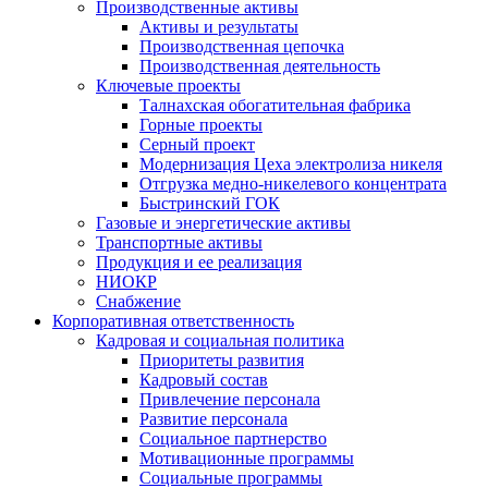
Производственные активы
Активы и результаты
Производственная цепочка
Производственная деятельность
Ключевые проекты
Талнахская обогатительная фабрика
Горные проекты
Серный проект
Модернизация Цеха электролиза никеля
Отгрузка медно-никелевого концентрата
Быстринский ГОК
Газовые и энергетические активы
Транспортные активы
Продукция и ее реализация
НИОКР
Снабжение
Корпоративная ответственность
Кадровая и социальная политика
Приоритеты развития
Кадровый состав
Привлечение персонала
Развитие персонала
Социальное партнерство
Мотивационные программы
Социальные программы