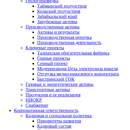
Геологоразведка
Таймырский полуостров
Кольский полуостров
Забайкальский край
Зарубежные активы
Производственные активы
Активы и результаты
Производственная цепочка
Производственная деятельность
Ключевые проекты
Талнахская обогатительная фабрика
Горные проекты
Серный проект
Модернизация Цеха электролиза никеля
Отгрузка медно-никелевого концентрата
Быстринский ГОК
Газовые и энергетические активы
Транспортные активы
Продукция и ее реализация
НИОКР
Снабжение
Корпоративная ответственность
Кадровая и социальная политика
Приоритеты развития
Кадровый состав