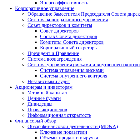
Энергоэффективность
Корпоративное управление
Обращение Заместителя Председателя Совета дире
Система корпоративного управления
Совет директоров и комитеты
Совет директоров
Состав Совета директоров
Комитеты Совета директоров
Корпоративный секретарь
Президент и Правление
Система вознаграждения
Система управления рисками и внутреннего контро
Система управления рисками
Система внутреннего контроля
Независимый аудит
Акционерам и инвесторам
Уставный капитал
Ценные бумаги
Дивиденды
Права акционеров
Информационная открытость
Финансовый обзор
Обзор финансовой деятельности (MD&A)
Ключевые показатели
Объемы продаж и выручка