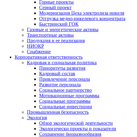
Горные проекты
Серный проект
Модернизация Цеха электролиза никеля
Отгрузка медно-никелевого концентрата
Быстринский ГОК
Газовые и энергетические активы
Транспортные активы
Продукция и ее реализация
НИОКР
Снабжение
Корпоративная ответственность
Кадровая и социальная политика
Приоритеты развития
Кадровый состав
Привлечение персонала
Развитие персонала
Социальное партнерство
Мотивационные программы
Социальные программы
Социальные инвестиции
Промышленная безопасность
Экология
Обзор экологической деятельности
Экологически проекты и показатели
Сохранение биоразнообразия