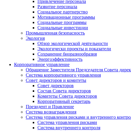
Привлечение персонала
Развитие персонала
Социальное партнерство
Мотивационные программы
Социальные программы
Социальные инвестиции
Промышленная безопасность
Экология
Обзор экологической деятельности
Экологически проекты и показатели
Сохранение биоразнообразия
Энергоэффективность
Корпоративное управление
Обращение Заместителя Председателя Совета дире
Система корпоративного управления
Совет директоров и комитеты
Совет директоров
Состав Совета директоров
Комитеты Совета директоров
Корпоративный секретарь
Президент и Правление
Система вознаграждения
Система управления рисками и внутреннего контро
Система управления рисками
Система внутреннего контроля