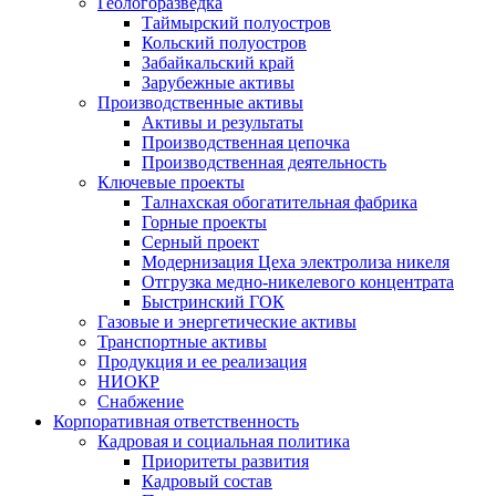
Геологоразведка
Таймырский полуостров
Кольский полуостров
Забайкальский край
Зарубежные активы
Производственные активы
Активы и результаты
Производственная цепочка
Производственная деятельность
Ключевые проекты
Талнахская обогатительная фабрика
Горные проекты
Серный проект
Модернизация Цеха электролиза никеля
Отгрузка медно-никелевого концентрата
Быстринский ГОК
Газовые и энергетические активы
Транспортные активы
Продукция и ее реализация
НИОКР
Снабжение
Корпоративная ответственность
Кадровая и социальная политика
Приоритеты развития
Кадровый состав