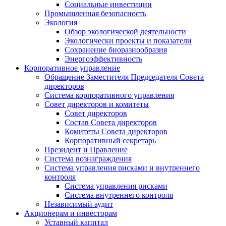
Социальные инвестиции
Промышленная безопасность
Экология
Обзор экологической деятельности
Экологически проекты и показатели
Сохранение биоразнообразия
Энергоэффективность
Корпоративное управление
Обращение Заместителя Председателя Совета
директоров
Система корпоративного управления
Совет директоров и комитеты
Совет директоров
Состав Совета директоров
Комитеты Совета директоров
Корпоративный секретарь
Президент и Правление
Система вознаграждения
Система управления рисками и внутреннего
контроля
Система управления рисками
Система внутреннего контроля
Независимый аудит
Акционерам и инвесторам
Уставный капитал