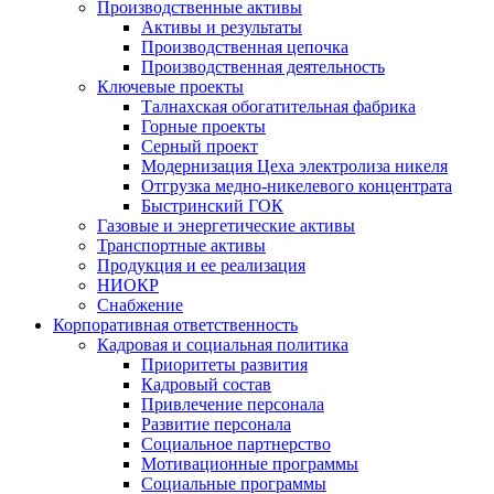
Производственные активы
Активы и результаты
Производственная цепочка
Производственная деятельность
Ключевые проекты
Талнахская обогатительная фабрика
Горные проекты
Серный проект
Модернизация Цеха электролиза никеля
Отгрузка медно-никелевого концентрата
Быстринский ГОК
Газовые и энергетические активы
Транспортные активы
Продукция и ее реализация
НИОКР
Снабжение
Корпоративная ответственность
Кадровая и социальная политика
Приоритеты развития
Кадровый состав
Привлечение персонала
Развитие персонала
Социальное партнерство
Мотивационные программы
Социальные программы