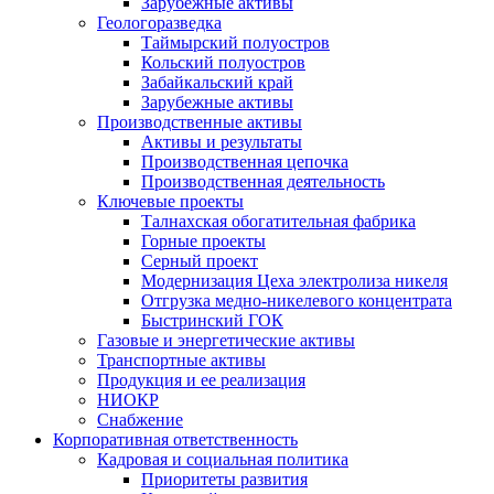
Зарубежные активы
Геологоразведка
Таймырский полуостров
Кольский полуостров
Забайкальский край
Зарубежные активы
Производственные активы
Активы и результаты
Производственная цепочка
Производственная деятельность
Ключевые проекты
Талнахская обогатительная фабрика
Горные проекты
Серный проект
Модернизация Цеха электролиза никеля
Отгрузка медно-никелевого концентрата
Быстринский ГОК
Газовые и энергетические активы
Транспортные активы
Продукция и ее реализация
НИОКР
Снабжение
Корпоративная ответственность
Кадровая и социальная политика
Приоритеты развития