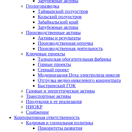
Зарубежные активы
Геологоразведка
Таймырский полуостров
Кольский полуостров
Забайкальский край
Зарубежные активы
Производственные активы
Активы и результаты
Производственная цепочка
Производственная деятельность
Ключевые проекты
Талнахская обогатительная фабрика
Горные проекты
Серный проект
Модернизация Цеха электролиза никеля
Отгрузка медно-никелевого концентрата
Быстринский ГОК
Газовые и энергетические активы
Транспортные активы
Продукция и ее реализация
НИОКР
Снабжение
Корпоративная ответственность
Кадровая и социальная политика
Приоритеты развития