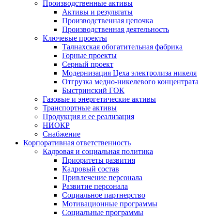
Производственные активы
Активы и результаты
Производственная цепочка
Производственная деятельность
Ключевые проекты
Талнахская обогатительная фабрика
Горные проекты
Серный проект
Модернизация Цеха электролиза никеля
Отгрузка медно-никелевого концентрата
Быстринский ГОК
Газовые и энергетические активы
Транспортные активы
Продукция и ее реализация
НИОКР
Снабжение
Корпоративная ответственность
Кадровая и социальная политика
Приоритеты развития
Кадровый состав
Привлечение персонала
Развитие персонала
Социальное партнерство
Мотивационные программы
Социальные программы