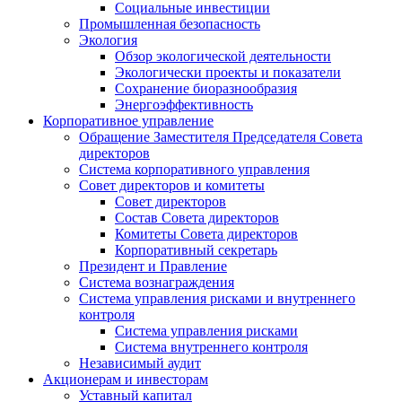
Социальные инвестиции
Промышленная безопасность
Экология
Обзор экологической деятельности
Экологически проекты и показатели
Сохранение биоразнообразия
Энергоэффективность
Корпоративное управление
Обращение Заместителя Председателя Совета
директоров
Система корпоративного управления
Совет директоров и комитеты
Совет директоров
Состав Совета директоров
Комитеты Совета директоров
Корпоративный секретарь
Президент и Правление
Система вознаграждения
Система управления рисками и внутреннего
контроля
Система управления рисками
Система внутреннего контроля
Независимый аудит
Акционерам и инвесторам
Уставный капитал