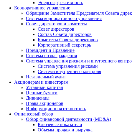
Энергоэффективность
Корпоративное управление
Обращение Заместителя Председателя Совета дире
Система корпоративного управления
Совет директоров и комитеты
Совет директоров
Состав Совета директоров
Комитеты Совета директоров
Корпоративный секретарь
Президент и Правление
Система вознаграждения
Система управления рисками и внутреннего контро
Система управления рисками
Система внутреннего контроля
Независимый аудит
Акционерам и инвесторам
Уставный капитал
Ценные бумаги
Дивиденды
Права акционеров
Информационная открытость
Финансовый обзор
Обзор финансовой деятельности (MD&A)
Ключевые показатели
Объемы продаж и выручка