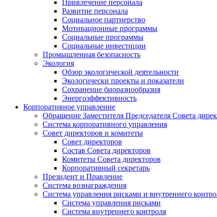
Привлечение персонала
Развитие персонала
Социальное партнерство
Мотивационные программы
Социальные программы
Социальные инвестиции
Промышленная безопасность
Экология
Обзор экологической деятельности
Экологически проекты и показатели
Сохранение биоразнообразия
Энергоэффективность
Корпоративное управление
Обращение Заместителя Председателя Совета дире
Система корпоративного управления
Совет директоров и комитеты
Совет директоров
Состав Совета директоров
Комитеты Совета директоров
Корпоративный секретарь
Президент и Правление
Система вознаграждения
Система управления рисками и внутреннего контро
Система управления рисками
Система внутреннего контроля