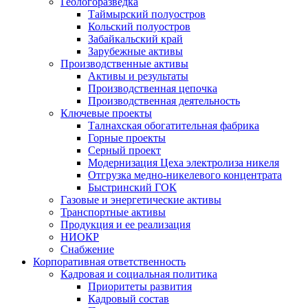
Геологоразведка
Таймырский полуостров
Кольский полуостров
Забайкальский край
Зарубежные активы
Производственные активы
Активы и результаты
Производственная цепочка
Производственная деятельность
Ключевые проекты
Талнахская обогатительная фабрика
Горные проекты
Серный проект
Модернизация Цеха электролиза никеля
Отгрузка медно-никелевого концентрата
Быстринский ГОК
Газовые и энергетические активы
Транспортные активы
Продукция и ее реализация
НИОКР
Снабжение
Корпоративная ответственность
Кадровая и социальная политика
Приоритеты развития
Кадровый состав