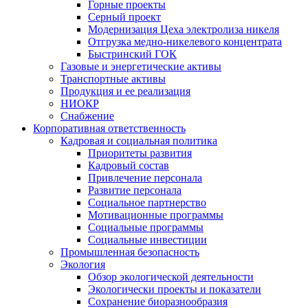
Горные проекты
Серный проект
Модернизация Цеха электролиза никеля
Отгрузка медно-никелевого концентрата
Быстринский ГОК
Газовые и энергетические активы
Транспортные активы
Продукция и ее реализация
НИОКР
Снабжение
Корпоративная ответственность
Кадровая и социальная политика
Приоритеты развития
Кадровый состав
Привлечение персонала
Развитие персонала
Социальное партнерство
Мотивационные программы
Социальные программы
Социальные инвестиции
Промышленная безопасность
Экология
Обзор экологической деятельности
Экологически проекты и показатели
Сохранение биоразнообразия