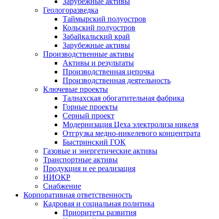
Зарубежные активы
Геологоразведка
Таймырский полуостров
Кольский полуостров
Забайкальский край
Зарубежные активы
Производственные активы
Активы и результаты
Производственная цепочка
Производственная деятельность
Ключевые проекты
Талнахская обогатительная фабрика
Горные проекты
Серный проект
Модернизация Цеха электролиза никеля
Отгрузка медно-никелевого концентрата
Быстринский ГОК
Газовые и энергетические активы
Транспортные активы
Продукция и ее реализация
НИОКР
Снабжение
Корпоративная ответственность
Кадровая и социальная политика
Приоритеты развития