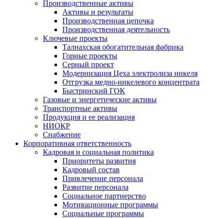
Производственные активы
Активы и результаты
Производственная цепочка
Производственная деятельность
Ключевые проекты
Талнахская обогатительная фабрика
Горные проекты
Серный проект
Модернизация Цеха электролиза никеля
Отгрузка медно-никелевого концентрата
Быстринский ГОК
Газовые и энергетические активы
Транспортные активы
Продукция и ее реализация
НИОКР
Снабжение
Корпоративная ответственность
Кадровая и социальная политика
Приоритеты развития
Кадровый состав
Привлечение персонала
Развитие персонала
Социальное партнерство
Мотивационные программы
Социальные программы