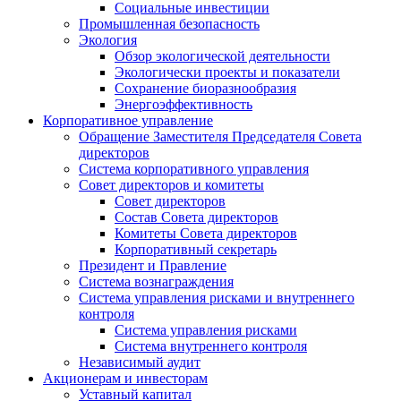
Социальные инвестиции
Промышленная безопасность
Экология
Обзор экологической деятельности
Экологически проекты и показатели
Сохранение биоразнообразия
Энергоэффективность
Корпоративное управление
Обращение Заместителя Председателя Совета
директоров
Система корпоративного управления
Совет директоров и комитеты
Совет директоров
Состав Совета директоров
Комитеты Совета директоров
Корпоративный секретарь
Президент и Правление
Система вознаграждения
Система управления рисками и внутреннего
контроля
Система управления рисками
Система внутреннего контроля
Независимый аудит
Акционерам и инвесторам
Уставный капитал