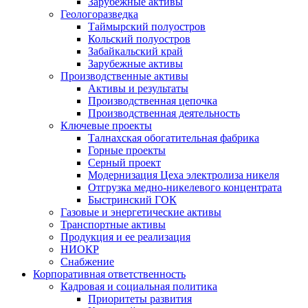
Зарубежные активы
Геологоразведка
Таймырский полуостров
Кольский полуостров
Забайкальский край
Зарубежные активы
Производственные активы
Активы и результаты
Производственная цепочка
Производственная деятельность
Ключевые проекты
Талнахская обогатительная фабрика
Горные проекты
Серный проект
Модернизация Цеха электролиза никеля
Отгрузка медно-никелевого концентрата
Быстринский ГОК
Газовые и энергетические активы
Транспортные активы
Продукция и ее реализация
НИОКР
Снабжение
Корпоративная ответственность
Кадровая и социальная политика
Приоритеты развития