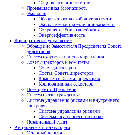
Социальные инвестиции
Промышленная безопасность
Экология
Обзор экологической деятельности
Экологически проекты и показатели
Сохранение биоразнообразия
Энергоэффективность
Корпоративное управление
Обращение Заместителя Председателя Совета
директоров
Система корпоративного управления
Совет директоров и комитеты
Совет директоров
Состав Совета директоров
Комитеты Совета директоров
Корпоративный секретарь
Президент и Правление
Система вознаграждения
Система управления рисками и внутреннего
контроля
Система управления рисками
Система внутреннего контроля
Независимый аудит
Акционерам и инвесторам
Уставный капитал