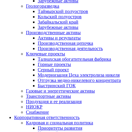
Зарубежные активы
Геологоразведка
Таймырский полуостров
Кольский полуостров
Забайкальский край
Зарубежные активы
Производственные активы
Активы и результаты
Производственная цепочка
Производственная деятельность
Ключевые проекты
Талнахская обогатительная фабрика
Горные проекты
Серный проект
Модернизация Цеха электролиза никеля
Отгрузка медно-никелевого концентрата
Быстринский ГОК
Газовые и энергетические активы
Транспортные активы
Продукция и ее реализация
НИОКР
Снабжение
Корпоративная ответственность
Кадровая и социальная политика
Приоритеты развития