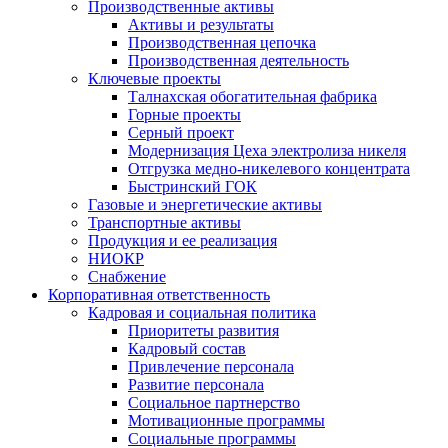
Производственные активы
Активы и результаты
Производственная цепочка
Производственная деятельность
Ключевые проекты
Талнахская обогатительная фабрика
Горные проекты
Серный проект
Модернизация Цеха электролиза никеля
Отгрузка медно-никелевого концентрата
Быстринский ГОК
Газовые и энергетические активы
Транспортные активы
Продукция и ее реализация
НИОКР
Снабжение
Корпоративная ответственность
Кадровая и социальная политика
Приоритеты развития
Кадровый состав
Привлечение персонала
Развитие персонала
Социальное партнерство
Мотивационные программы
Социальные программы