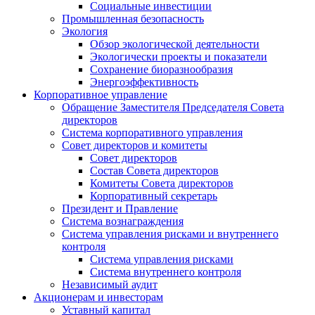
Социальные инвестиции
Промышленная безопасность
Экология
Обзор экологической деятельности
Экологически проекты и показатели
Сохранение биоразнообразия
Энергоэффективность
Корпоративное управление
Обращение Заместителя Председателя Совета
директоров
Система корпоративного управления
Совет директоров и комитеты
Совет директоров
Состав Совета директоров
Комитеты Совета директоров
Корпоративный секретарь
Президент и Правление
Система вознаграждения
Система управления рисками и внутреннего
контроля
Система управления рисками
Система внутреннего контроля
Независимый аудит
Акционерам и инвесторам
Уставный капитал