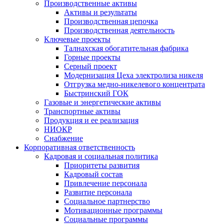
Производственные активы
Активы и результаты
Производственная цепочка
Производственная деятельность
Ключевые проекты
Талнахская обогатительная фабрика
Горные проекты
Серный проект
Модернизация Цеха электролиза никеля
Отгрузка медно-никелевого концентрата
Быстринский ГОК
Газовые и энергетические активы
Транспортные активы
Продукция и ее реализация
НИОКР
Снабжение
Корпоративная ответственность
Кадровая и социальная политика
Приоритеты развития
Кадровый состав
Привлечение персонала
Развитие персонала
Социальное партнерство
Мотивационные программы
Социальные программы