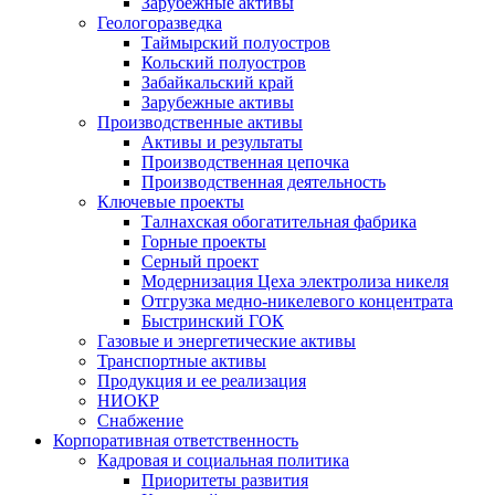
Зарубежные активы
Геологоразведка
Таймырский полуостров
Кольский полуостров
Забайкальский край
Зарубежные активы
Производственные активы
Активы и результаты
Производственная цепочка
Производственная деятельность
Ключевые проекты
Талнахская обогатительная фабрика
Горные проекты
Серный проект
Модернизация Цеха электролиза никеля
Отгрузка медно-никелевого концентрата
Быстринский ГОК
Газовые и энергетические активы
Транспортные активы
Продукция и ее реализация
НИОКР
Снабжение
Корпоративная ответственность
Кадровая и социальная политика
Приоритеты развития