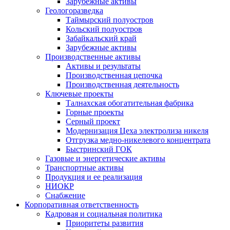
Зарубежные активы
Геологоразведка
Таймырский полуостров
Кольский полуостров
Забайкальский край
Зарубежные активы
Производственные активы
Активы и результаты
Производственная цепочка
Производственная деятельность
Ключевые проекты
Талнахская обогатительная фабрика
Горные проекты
Серный проект
Модернизация Цеха электролиза никеля
Отгрузка медно-никелевого концентрата
Быстринский ГОК
Газовые и энергетические активы
Транспортные активы
Продукция и ее реализация
НИОКР
Снабжение
Корпоративная ответственность
Кадровая и социальная политика
Приоритеты развития