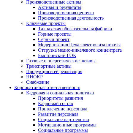
Производственные активы
Активы и результаты
Производственная цепочка
Производственная деятельность
Ключевые проекты
Талнахская обогатительная фабрика
Горные проекты
Серный проект
Модернизация Цеха электролиза никеля
Отгрузка медно-никелевого концентрата
Быстринский ГОК
Газовые и энергетические активы
Транспортные активы
Продукция и ее реализация
НИОКР
Снабжение
Корпоративная ответственность
Кадровая и социальная политика
Приоритеты развития
Кадровый состав
Привлечение персонала
Развитие персонала
Социальное партнерство
Мотивационные программы
Социальные программы