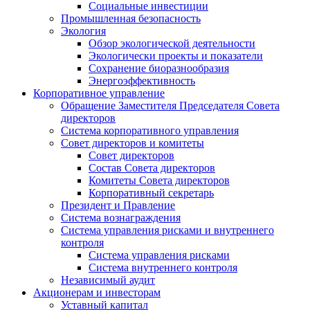
Социальные инвестиции
Промышленная безопасность
Экология
Обзор экологической деятельности
Экологически проекты и показатели
Сохранение биоразнообразия
Энергоэффективность
Корпоративное управление
Обращение Заместителя Председателя Совета
директоров
Система корпоративного управления
Совет директоров и комитеты
Совет директоров
Состав Совета директоров
Комитеты Совета директоров
Корпоративный секретарь
Президент и Правление
Система вознаграждения
Система управления рисками и внутреннего
контроля
Система управления рисками
Система внутреннего контроля
Независимый аудит
Акционерам и инвесторам
Уставный капитал