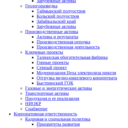
Зарубежные активы
Геологоразведка
Таймырский полуостров
Кольский полуостров
Забайкальский край
Зарубежные активы
Производственные активы
Активы и результаты
Производственная цепочка
Производственная деятельность
Ключевые проекты
Талнахская обогатительная фабрика
Горные проекты
Серный проект
Модернизация Цеха электролиза никеля
Отгрузка медно-никелевого концентрата
Быстринский ГОК
Газовые и энергетические активы
Транспортные активы
Продукция и ее реализация
НИОКР
Снабжение
Корпоративная ответственность
Кадровая и социальная политика
Приоритеты развития