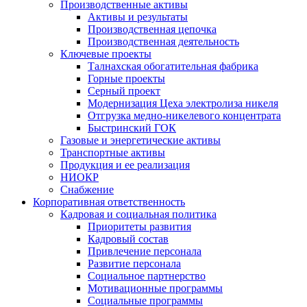
Производственные активы
Активы и результаты
Производственная цепочка
Производственная деятельность
Ключевые проекты
Талнахская обогатительная фабрика
Горные проекты
Серный проект
Модернизация Цеха электролиза никеля
Отгрузка медно-никелевого концентрата
Быстринский ГОК
Газовые и энергетические активы
Транспортные активы
Продукция и ее реализация
НИОКР
Снабжение
Корпоративная ответственность
Кадровая и социальная политика
Приоритеты развития
Кадровый состав
Привлечение персонала
Развитие персонала
Социальное партнерство
Мотивационные программы
Социальные программы