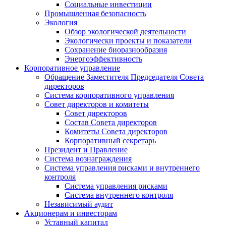
Социальные инвестиции
Промышленная безопасность
Экология
Обзор экологической деятельности
Экологически проекты и показатели
Сохранение биоразнообразия
Энергоэффективность
Корпоративное управление
Обращение Заместителя Председателя Совета
директоров
Система корпоративного управления
Совет директоров и комитеты
Совет директоров
Состав Совета директоров
Комитеты Совета директоров
Корпоративный секретарь
Президент и Правление
Система вознаграждения
Система управления рисками и внутреннего
контроля
Система управления рисками
Система внутреннего контроля
Независимый аудит
Акционерам и инвесторам
Уставный капитал