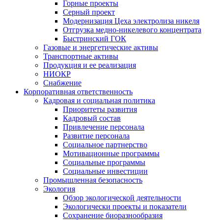
Горные проекты
Серный проект
Модернизация Цеха электролиза никеля
Отгрузка медно-никелевого концентрата
Быстринский ГОК
Газовые и энергетические активы
Транспортные активы
Продукция и ее реализация
НИОКР
Снабжение
Корпоративная ответственность
Кадровая и социальная политика
Приоритеты развития
Кадровый состав
Привлечение персонала
Развитие персонала
Социальное партнерство
Мотивационные программы
Социальные программы
Социальные инвестиции
Промышленная безопасность
Экология
Обзор экологической деятельности
Экологически проекты и показатели
Сохранение биоразнообразия