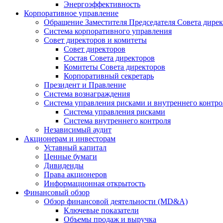
Энергоэффективность
Корпоративное управление
Обращение Заместителя Председателя Совета дире
Система корпоративного управления
Совет директоров и комитеты
Совет директоров
Состав Совета директоров
Комитеты Совета директоров
Корпоративный секретарь
Президент и Правление
Система вознаграждения
Система управления рисками и внутреннего контро
Система управления рисками
Система внутреннего контроля
Независимый аудит
Акционерам и инвесторам
Уставный капитал
Ценные бумаги
Дивиденды
Права акционеров
Информационная открытость
Финансовый обзор
Обзор финансовой деятельности (MD&A)
Ключевые показатели
Объемы продаж и выручка