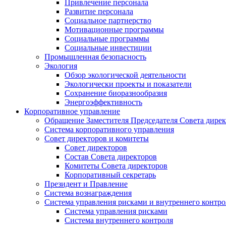
Привлечение персонала
Развитие персонала
Социальное партнерство
Мотивационные программы
Социальные программы
Социальные инвестиции
Промышленная безопасность
Экология
Обзор экологической деятельности
Экологически проекты и показатели
Сохранение биоразнообразия
Энергоэффективность
Корпоративное управление
Обращение Заместителя Председателя Совета дире
Система корпоративного управления
Совет директоров и комитеты
Совет директоров
Состав Совета директоров
Комитеты Совета директоров
Корпоративный секретарь
Президент и Правление
Система вознаграждения
Система управления рисками и внутреннего контро
Система управления рисками
Система внутреннего контроля