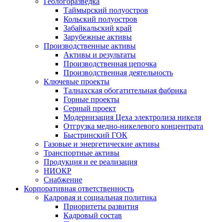
Геологоразведка
Таймырский полуостров
Кольский полуостров
Забайкальский край
Зарубежные активы
Производственные активы
Активы и результаты
Производственная цепочка
Производственная деятельность
Ключевые проекты
Талнахская обогатительная фабрика
Горные проекты
Серный проект
Модернизация Цеха электролиза никеля
Отгрузка медно-никелевого концентрата
Быстринский ГОК
Газовые и энергетические активы
Транспортные активы
Продукция и ее реализация
НИОКР
Снабжение
Корпоративная ответственность
Кадровая и социальная политика
Приоритеты развития
Кадровый состав