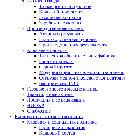
Геологоразведка
Таймырский полуостров
Кольский полуостров
Забайкальский край
Зарубежные активы
Производственные активы
Активы и результаты
Производственная цепочка
Производственная деятельность
Ключевые проекты
Талнахская обогатительная фабрика
Горные проекты
Серный проект
Модернизация Цеха электролиза никеля
Отгрузка медно-никелевого концентрата
Быстринский ГОК
Газовые и энергетические активы
Транспортные активы
Продукция и ее реализация
НИОКР
Снабжение
Корпоративная ответственность
Кадровая и социальная политика
Приоритеты развития
Кадровый состав