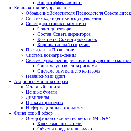
Энергоэффективность
Корпоративное управление
Обращение Заместителя Председателя Совета дире
Система корпоративного управления
Совет директоров и комитеты
Совет директоров
Состав Совета директоров
Комитеты Совета директоров
Корпоративный секретарь
Президент и Правление
Система вознаграждения
Система управления рисками и внутреннего контро
Система управления рисками
Система внутреннего контроля
Независимый аудит
Акционерам и инвесторам
Уставный капитал
Ценные бумаги
Дивиденды
Права акционеров
Информационная открытость
Финансовый обзор
Обзор финансовой деятельности (MD&A)
Ключевые показатели
Объемы продаж и выручка