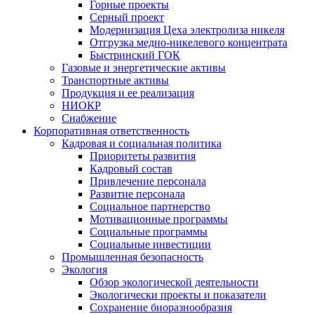
Горные проекты
Серный проект
Модернизация Цеха электролиза никеля
Отгрузка медно-никелевого концентрата
Быстринский ГОК
Газовые и энергетические активы
Транспортные активы
Продукция и ее реализация
НИОКР
Снабжение
Корпоративная ответственность
Кадровая и социальная политика
Приоритеты развития
Кадровый состав
Привлечение персонала
Развитие персонала
Социальное партнерство
Мотивационные программы
Социальные программы
Социальные инвестиции
Промышленная безопасность
Экология
Обзор экологической деятельности
Экологически проекты и показатели
Сохранение биоразнообразия