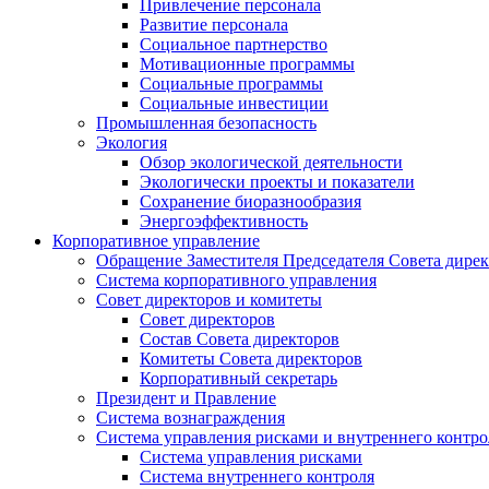
Привлечение персонала
Развитие персонала
Социальное партнерство
Мотивационные программы
Социальные программы
Социальные инвестиции
Промышленная безопасность
Экология
Обзор экологической деятельности
Экологически проекты и показатели
Сохранение биоразнообразия
Энергоэффективность
Корпоративное управление
Обращение Заместителя Председателя Совета дире
Система корпоративного управления
Совет директоров и комитеты
Совет директоров
Состав Совета директоров
Комитеты Совета директоров
Корпоративный секретарь
Президент и Правление
Система вознаграждения
Система управления рисками и внутреннего контро
Система управления рисками
Система внутреннего контроля