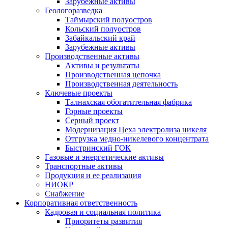
Зарубежные активы
Геологоразведка
Таймырский полуостров
Кольский полуостров
Забайкальский край
Зарубежные активы
Производственные активы
Активы и результаты
Производственная цепочка
Производственная деятельность
Ключевые проекты
Талнахская обогатительная фабрика
Горные проекты
Серный проект
Модернизация Цеха электролиза никеля
Отгрузка медно-никелевого концентрата
Быстринский ГОК
Газовые и энергетические активы
Транспортные активы
Продукция и ее реализация
НИОКР
Снабжение
Корпоративная ответственность
Кадровая и социальная политика
Приоритеты развития