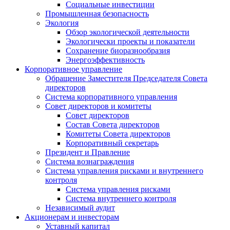
Социальные инвестиции
Промышленная безопасность
Экология
Обзор экологической деятельности
Экологически проекты и показатели
Сохранение биоразнообразия
Энергоэффективность
Корпоративное управление
Обращение Заместителя Председателя Совета
директоров
Система корпоративного управления
Совет директоров и комитеты
Совет директоров
Состав Совета директоров
Комитеты Совета директоров
Корпоративный секретарь
Президент и Правление
Система вознаграждения
Система управления рисками и внутреннего
контроля
Система управления рисками
Система внутреннего контроля
Независимый аудит
Акционерам и инвесторам
Уставный капитал