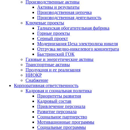
Производственные активы
Активы и результаты
Производственная цепочка
Производственная деятельность
Ключевые проекты
Талнахская обогатительная фабрика
Горные проекты
Серный проект
Модернизация Цеха электролиза никеля
Отгрузка медно-никелевого концентрата
Быстринский ГОК
Газовые и энергетические активы
Транспортные активы
Продукция и ее реализация
НИОКР
Снабжение
Корпоративная ответственность
Кадровая и социальная политика
Приоритеты развития
Кадровый состав
Привлечение персонала
Развитие персонала
Социальное партнерство
Мотивационные программы
Социальные программы