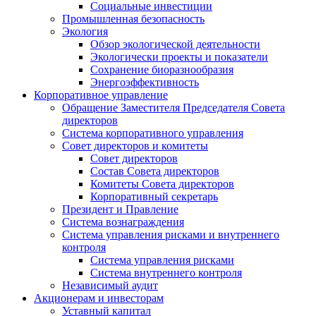
Социальные инвестиции
Промышленная безопасность
Экология
Обзор экологической деятельности
Экологически проекты и показатели
Сохранение биоразнообразия
Энергоэффективность
Корпоративное управление
Обращение Заместителя Председателя Совета
директоров
Система корпоративного управления
Совет директоров и комитеты
Совет директоров
Состав Совета директоров
Комитеты Совета директоров
Корпоративный секретарь
Президент и Правление
Система вознаграждения
Система управления рисками и внутреннего
контроля
Система управления рисками
Система внутреннего контроля
Независимый аудит
Акционерам и инвесторам
Уставный капитал