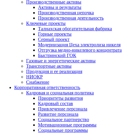
Производственные активы
Активы и результаты
Производственная цепочка
Производственная деятельность
Ключевые проекты
Талнахская обогатительная фабрика
Горные проекты
Серный проект
Модернизация Цеха электролиза никеля
Отгрузка медно-никелевого концентрата
Быстринский ГОК
Газовые и энергетические активы
Транспортные активы
Продукция и ее реализация
НИОКР
Снабжение
Корпоративная ответственность
Кадровая и социальная политика
Приоритеты развития
Кадровый состав
Привлечение персонала
Развитие персонала
Социальное партнерство
Мотивационные программы
Социальные программы