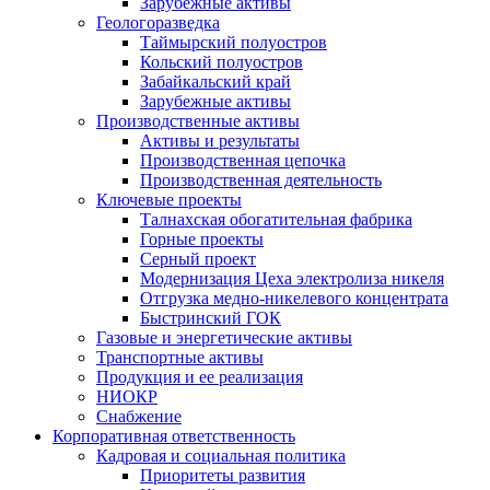
Зарубежные активы
Геологоразведка
Таймырский полуостров
Кольский полуостров
Забайкальский край
Зарубежные активы
Производственные активы
Активы и результаты
Производственная цепочка
Производственная деятельность
Ключевые проекты
Талнахская обогатительная фабрика
Горные проекты
Серный проект
Модернизация Цеха электролиза никеля
Отгрузка медно-никелевого концентрата
Быстринский ГОК
Газовые и энергетические активы
Транспортные активы
Продукция и ее реализация
НИОКР
Снабжение
Корпоративная ответственность
Кадровая и социальная политика
Приоритеты развития