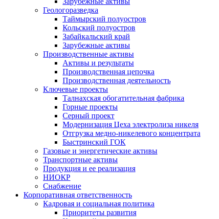
Зарубежные активы
Геологоразведка
Таймырский полуостров
Кольский полуостров
Забайкальский край
Зарубежные активы
Производственные активы
Активы и результаты
Производственная цепочка
Производственная деятельность
Ключевые проекты
Талнахская обогатительная фабрика
Горные проекты
Серный проект
Модернизация Цеха электролиза никеля
Отгрузка медно-никелевого концентрата
Быстринский ГОК
Газовые и энергетические активы
Транспортные активы
Продукция и ее реализация
НИОКР
Снабжение
Корпоративная ответственность
Кадровая и социальная политика
Приоритеты развития