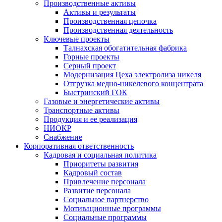
Производственные активы
Активы и результаты
Производственная цепочка
Производственная деятельность
Ключевые проекты
Талнахская обогатительная фабрика
Горные проекты
Серный проект
Модернизация Цеха электролиза никеля
Отгрузка медно-никелевого концентрата
Быстринский ГОК
Газовые и энергетические активы
Транспортные активы
Продукция и ее реализация
НИОКР
Снабжение
Корпоративная ответственность
Кадровая и социальная политика
Приоритеты развития
Кадровый состав
Привлечение персонала
Развитие персонала
Социальное партнерство
Мотивационные программы
Социальные программы