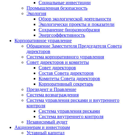
Социальные инвестиции
Промышленная безопасность
Экология
Обзор экологической деятельности
Экологически проекты и показатели
Сохранение биоразнообразия
Энергоэффективность
Корпоративное управление
Обращение Заместителя Председателя Совета
директоров
Система корпоративного управления
Совет директоров и комитеты
Совет директоров
Состав Совета директоров
Комитеты Совета директоров
Корпоративный секретарь
Президент и Правление
Система вознаграждения
Система управления рисками и внутреннего
контроля
Система управления рисками
Система внутреннего контроля
Независимый аудит
Акционерам и инвесторам
Уставный капитал