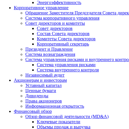
Энергоэффективность
Корпоративное управление
Обращение Заместителя Председателя Совета дире
Система корпоративного управления
Совет директоров и комитеты
Совет директоров
Состав Совета директоров
Комитеты Совета директоров
Корпоративный секретарь
Президент и Правление
Система вознаграждения
Система управления рисками и внутреннего контро
Система управления рисками
Система внутреннего контроля
Независимый аудит
Акционерам и инвесторам
Уставный капитал
Ценные бумаги
Дивиденды
Права акционеров
Информационная открытость
Финансовый обзор
Обзор финансовой деятельности (MD&A)
Ключевые показатели
Объемы продаж и выручка