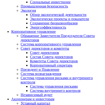
Социальные инвестиции
Промышленная безопасность
Экология
Обзор экологической деятельности
Экологически проекты и показатели
Сохранение биоразнообразия
Энергоэффективность
Корпоративное управление
Обращение Заместителя Председателя Совета
директоров
Система корпоративного управления
Совет директоров и комитеты
Совет директоров
Состав Совета директоров
Комитеты Совета директоров
Корпоративный секретарь
Президент и Правление
Система вознаграждения
Система управления рисками и внутреннего
контроля
Система управления рисками
Система внутреннего контроля
Независимый аудит
Акционерам и инвесторам
Уставный капитал