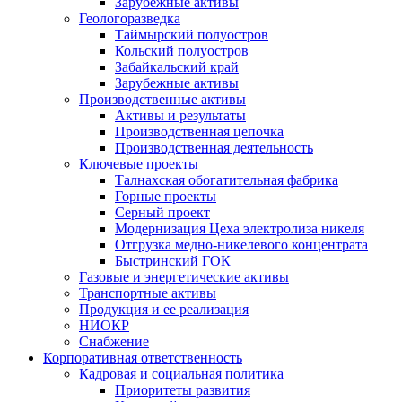
Зарубежные активы
Геологоразведка
Таймырский полуостров
Кольский полуостров
Забайкальский край
Зарубежные активы
Производственные активы
Активы и результаты
Производственная цепочка
Производственная деятельность
Ключевые проекты
Талнахская обогатительная фабрика
Горные проекты
Серный проект
Модернизация Цеха электролиза никеля
Отгрузка медно-никелевого концентрата
Быстринский ГОК
Газовые и энергетические активы
Транспортные активы
Продукция и ее реализация
НИОКР
Снабжение
Корпоративная ответственность
Кадровая и социальная политика
Приоритеты развития