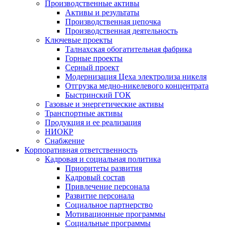
Производственные активы
Активы и результаты
Производственная цепочка
Производственная деятельность
Ключевые проекты
Талнахская обогатительная фабрика
Горные проекты
Серный проект
Модернизация Цеха электролиза никеля
Отгрузка медно-никелевого концентрата
Быстринский ГОК
Газовые и энергетические активы
Транспортные активы
Продукция и ее реализация
НИОКР
Снабжение
Корпоративная ответственность
Кадровая и социальная политика
Приоритеты развития
Кадровый состав
Привлечение персонала
Развитие персонала
Социальное партнерство
Мотивационные программы
Социальные программы