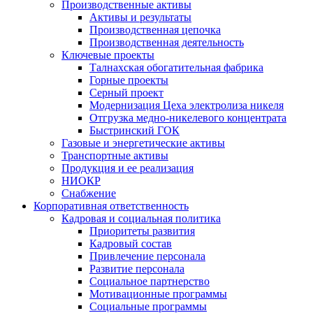
Производственные активы
Активы и результаты
Производственная цепочка
Производственная деятельность
Ключевые проекты
Талнахская обогатительная фабрика
Горные проекты
Серный проект
Модернизация Цеха электролиза никеля
Отгрузка медно-никелевого концентрата
Быстринский ГОК
Газовые и энергетические активы
Транспортные активы
Продукция и ее реализация
НИОКР
Снабжение
Корпоративная ответственность
Кадровая и социальная политика
Приоритеты развития
Кадровый состав
Привлечение персонала
Развитие персонала
Социальное партнерство
Мотивационные программы
Социальные программы