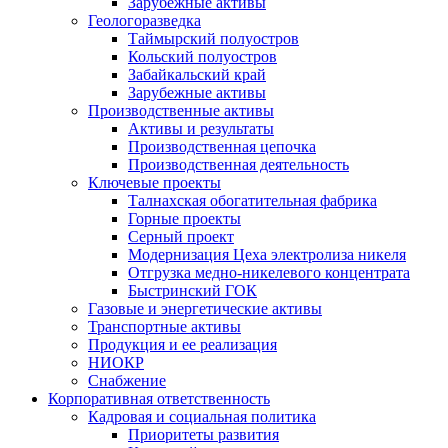
Зарубежные активы
Геологоразведка
Таймырский полуостров
Кольский полуостров
Забайкальский край
Зарубежные активы
Производственные активы
Активы и результаты
Производственная цепочка
Производственная деятельность
Ключевые проекты
Талнахская обогатительная фабрика
Горные проекты
Серный проект
Модернизация Цеха электролиза никеля
Отгрузка медно-никелевого концентрата
Быстринский ГОК
Газовые и энергетические активы
Транспортные активы
Продукция и ее реализация
НИОКР
Снабжение
Корпоративная ответственность
Кадровая и социальная политика
Приоритеты развития