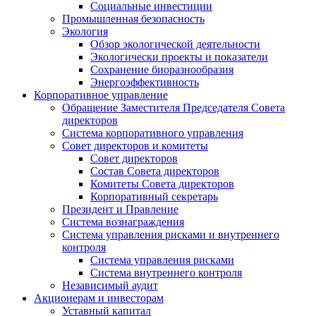
Социальные инвестиции
Промышленная безопасность
Экология
Обзор экологической деятельности
Экологически проекты и показатели
Сохранение биоразнообразия
Энергоэффективность
Корпоративное управление
Обращение Заместителя Председателя Совета
директоров
Система корпоративного управления
Совет директоров и комитеты
Совет директоров
Состав Совета директоров
Комитеты Совета директоров
Корпоративный секретарь
Президент и Правление
Система вознаграждения
Система управления рисками и внутреннего
контроля
Система управления рисками
Система внутреннего контроля
Независимый аудит
Акционерам и инвесторам
Уставный капитал