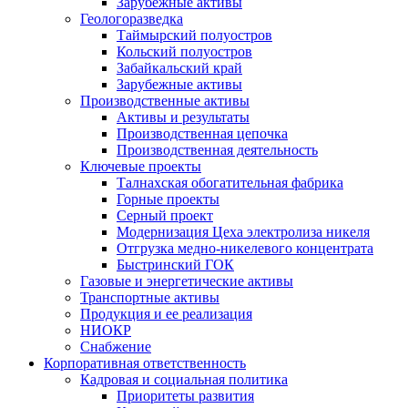
Зарубежные активы
Геологоразведка
Таймырский полуостров
Кольский полуостров
Забайкальский край
Зарубежные активы
Производственные активы
Активы и результаты
Производственная цепочка
Производственная деятельность
Ключевые проекты
Талнахская обогатительная фабрика
Горные проекты
Серный проект
Модернизация Цеха электролиза никеля
Отгрузка медно-никелевого концентрата
Быстринский ГОК
Газовые и энергетические активы
Транспортные активы
Продукция и ее реализация
НИОКР
Снабжение
Корпоративная ответственность
Кадровая и социальная политика
Приоритеты развития