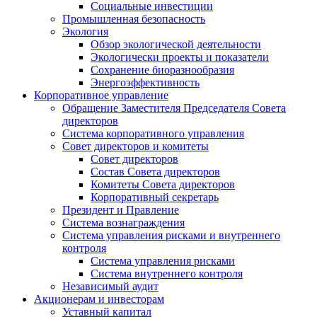
Социальные инвестиции
Промышленная безопасность
Экология
Обзор экологической деятельности
Экологически проекты и показатели
Сохранение биоразнообразия
Энергоэффективность
Корпоративное управление
Обращение Заместителя Председателя Совета
директоров
Система корпоративного управления
Совет директоров и комитеты
Совет директоров
Состав Совета директоров
Комитеты Совета директоров
Корпоративный секретарь
Президент и Правление
Система вознаграждения
Система управления рисками и внутреннего
контроля
Система управления рисками
Система внутреннего контроля
Независимый аудит
Акционерам и инвесторам
Уставный капитал