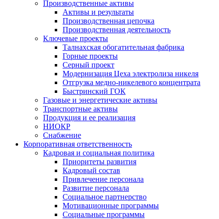
Производственные активы
Активы и результаты
Производственная цепочка
Производственная деятельность
Ключевые проекты
Талнахская обогатительная фабрика
Горные проекты
Серный проект
Модернизация Цеха электролиза никеля
Отгрузка медно-никелевого концентрата
Быстринский ГОК
Газовые и энергетические активы
Транспортные активы
Продукция и ее реализация
НИОКР
Снабжение
Корпоративная ответственность
Кадровая и социальная политика
Приоритеты развития
Кадровый состав
Привлечение персонала
Развитие персонала
Социальное партнерство
Мотивационные программы
Социальные программы