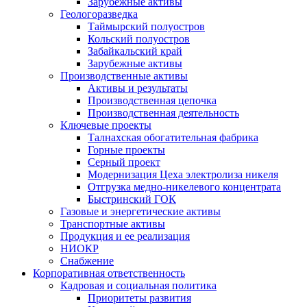
Зарубежные активы
Геологоразведка
Таймырский полуостров
Кольский полуостров
Забайкальский край
Зарубежные активы
Производственные активы
Активы и результаты
Производственная цепочка
Производственная деятельность
Ключевые проекты
Талнахская обогатительная фабрика
Горные проекты
Серный проект
Модернизация Цеха электролиза никеля
Отгрузка медно-никелевого концентрата
Быстринский ГОК
Газовые и энергетические активы
Транспортные активы
Продукция и ее реализация
НИОКР
Снабжение
Корпоративная ответственность
Кадровая и социальная политика
Приоритеты развития