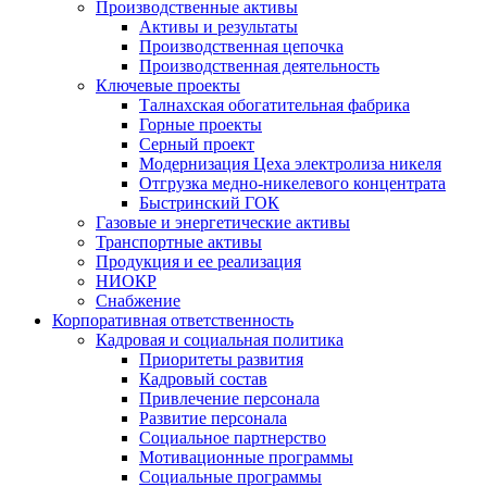
Производственные активы
Активы и результаты
Производственная цепочка
Производственная деятельность
Ключевые проекты
Талнахская обогатительная фабрика
Горные проекты
Серный проект
Модернизация Цеха электролиза никеля
Отгрузка медно-никелевого концентрата
Быстринский ГОК
Газовые и энергетические активы
Транспортные активы
Продукция и ее реализация
НИОКР
Снабжение
Корпоративная ответственность
Кадровая и социальная политика
Приоритеты развития
Кадровый состав
Привлечение персонала
Развитие персонала
Социальное партнерство
Мотивационные программы
Социальные программы