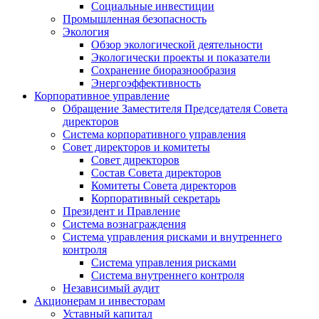
Социальные инвестиции
Промышленная безопасность
Экология
Обзор экологической деятельности
Экологически проекты и показатели
Сохранение биоразнообразия
Энергоэффективность
Корпоративное управление
Обращение Заместителя Председателя Совета
директоров
Система корпоративного управления
Совет директоров и комитеты
Совет директоров
Состав Совета директоров
Комитеты Совета директоров
Корпоративный секретарь
Президент и Правление
Система вознаграждения
Система управления рисками и внутреннего
контроля
Система управления рисками
Система внутреннего контроля
Независимый аудит
Акционерам и инвесторам
Уставный капитал